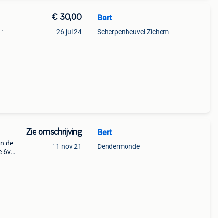
€ 30,00
Bart
1.
26 jul 24
Scherpenheuvel-Zichem
Zie omschrijving
Bert
en de
11 nov 21
Dendermonde
e 6v
deze