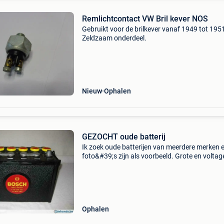
Remlichtcontact VW Bril kever NOS
Gebruikt voor de brilkever vanaf 1949 tot 195
Zeldzaam onderdeel.
Nieuw
Ophalen
GEZOCHT oude batterij
Ik zoek oude batterijen van meerdere merken 
foto&#39;s zijn als voorbeeld. Grote en voltag
of 12v maakt niet uit. Gezien de leeftijd gaan 
niet meer werken, waar ik mij van bewust be
Ophalen