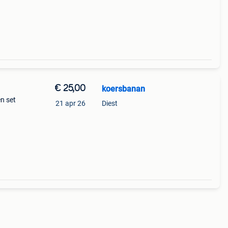
€ 25,00
koersbanan
n set
21 apr 26
Diest