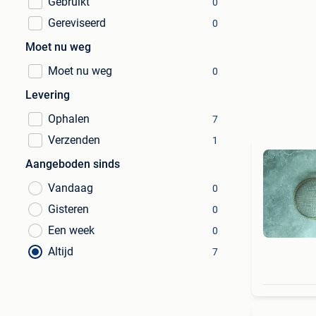
Gebruikt
0
Gereviseerd
0
Moet nu weg
Moet nu weg
0
Levering
Ophalen
7
Verzenden
1
Aangeboden sinds
Vandaag
0
Gisteren
0
Een week
0
Altijd
7