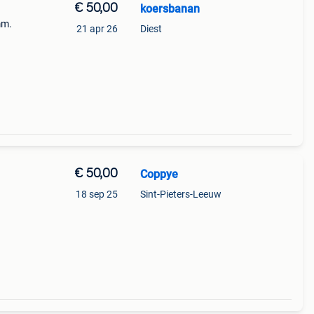
€ 50,00
koersbanan
mm.
21 apr 26
Diest
€ 50,00
Coppye
18 sep 25
Sint-Pieters-Leeuw