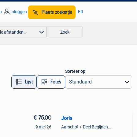
n
Inloggen
FR
Plaats zoekertje
lle afstanden…
Zoek
Sorteer op
Lijst
Foto’s
€ 75,00
Joris
9 mei 26
Aarschot + Deel Begijnendijk