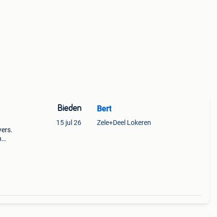
Bieden
Bert
15 jul 26
Zele+Deel Lokeren
vers.
n