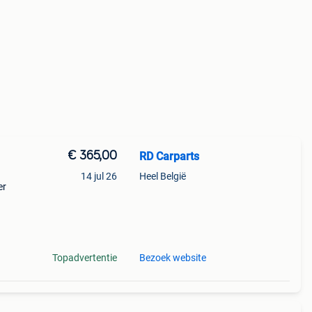
€ 365,00
RD Carparts
14 jul 26
Heel België
er
61
63
Topadvertentie
Bezoek website