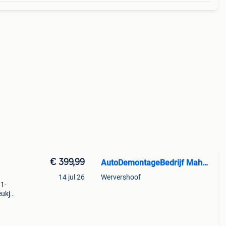
€ 399,99
AutoDemontageBedrijf Mahzud
14 jul 26
Wervershoof
11-
eukje
ype: