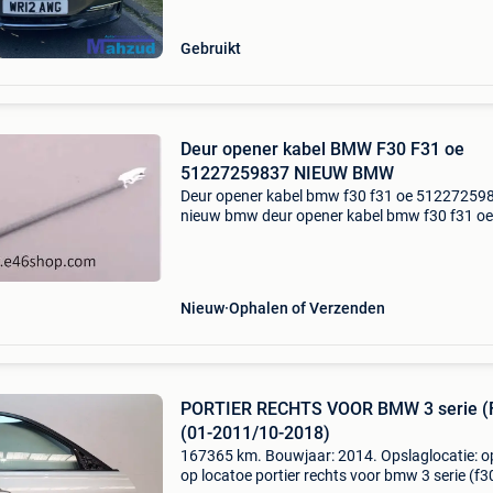
serie f30 km: 254.255
Gebruikt
Deur opener kabel BMW F30 F31 oe
51227259837 NIEUW BMW
Deur opener kabel bmw f30 f31 oe 51227259
nieuw bmw deur opener kabel bmw f30 f31 oe
51227259837 nieuw bmw prijs € 24,99 incl bt
is een origineel en nieuw bmw onderdeel beste
kan op
Nieuw
Ophalen of Verzenden
PORTIER RECHTS VOOR BMW 3 serie (
(01-2011/10-2018)
167365 km. Bouwjaar: 2014. Opslaglocatie: o
op locatoe portier rechts voor bmw 3 serie (f3