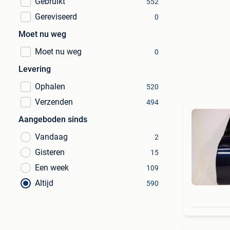
Gebruikt
552
Gereviseerd
0
Moet nu weg
Moet nu weg
0
Levering
Ophalen
520
Verzenden
494
Aangeboden sinds
Vandaag
2
Gisteren
15
Een week
109
Altijd
590