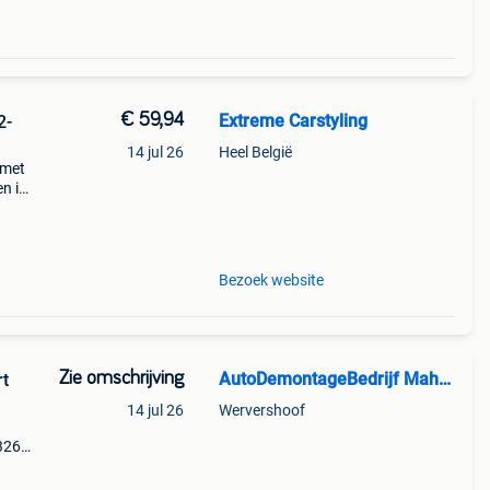
€ 59,94
Extreme Carstyling
2-
14 jul 26
Heel België
 met
en in
t een
bin
Bezoek website
Zie omschrijving
AutoDemontageBedrijf Mahzud
t
14 jul 26
Wervershoof
326
30
l: 3