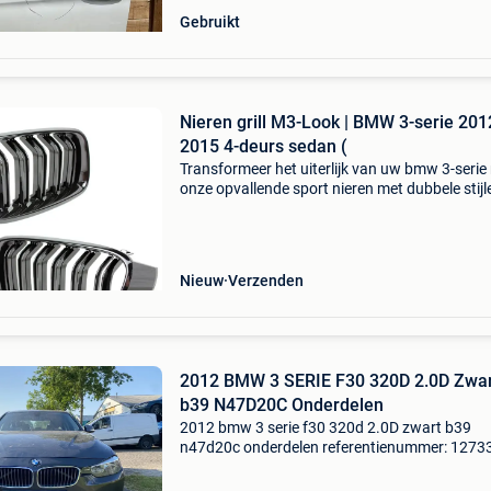
Gebruikt
Nieren grill M3-Look | BMW 3-serie 201
2015 4-deurs sedan (
Transformeer het uiterlijk van uw bmw 3-serie
onze opvallende sport nieren met dubbele stijl
een glanzend zwarte afwerking. Deze grill, me
strakke m3-look, belichaamt een perfecte com
Nieuw
Verzenden
2012 BMW 3 SERIE F30 320D 2.0D Zwar
b39 N47D20C Onderdelen
2012 bmw 3 serie f30 320d 2.0D zwart b39
n47d20c onderdelen referentienummer: 1273
aangeboden in onderdelen: 398 bmw 3 serie f
320d 2.0D 184pk autonr: 398 merk: bmw mode