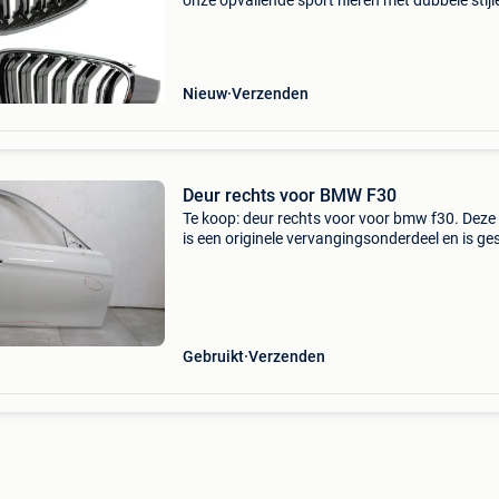
onze opvallende sport nieren met dubbele stijl
een glanzend zwarte afwerking. Deze grill, me
strakke m3-look, belichaamt een perfecte com
Nieuw
Verzenden
Deur rechts voor BMW F30
Te koop: deur rechts voor voor bmw f30. Deze
is een originele vervangingsonderdeel en is ge
voor het voorste rechter gedeelte van het voer
Merk: bmw model: f30 staat: gebruikt versie:
Gebruikt
Verzenden