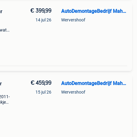
€ 399,99
AutoDemontageBedrijf Mahzud
ur
14 jul 26
Wervershoof
 wat
s: €
 deu
€ 459,99
AutoDemontageBedrijf Mahzud
r
15 jul 26
Wervershoof
 2011-
kje
a
ar