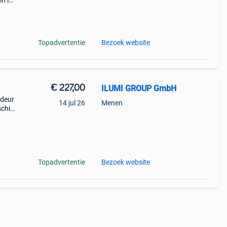
en in
t een
bin
Topadvertentie
Bezoek website
€ 227,00
ILUMI GROUP GmbH
 deur
14 jul 26
Menen
schikt
tuig.
Topadvertentie
Bezoek website