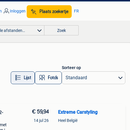
n
Inloggen
FR
Plaats zoekertje
lle afstanden…
Zoek
Sorteer op
Lijst
Foto’s
€ 59,94
Extreme Carstyling
2-
14 jul 26
Heel België
 met