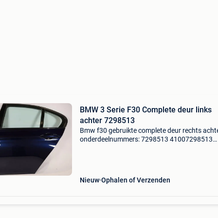
BMW 3 Serie F30 Complete deur links
achter 7298513
Bmw f30 gebruikte complete deur rechts acht
onderdeelnummers: 7298513 41007298513
51227202147 7202147 51217207561 72075
51357281887 7281887 67627341563 73415
51357259821 7259821 bouwjaar: 5-2012
Nieuw
Ophalen of Verzenden