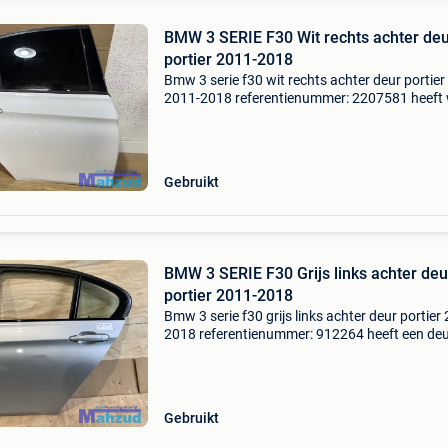
BMW 3 SERIE F30 Wit rechts achter de
portier 2011-2018
Bmw 3 serie f30 wit rechts achter deur portier
2011-2018 referentienummer: 2207581 heeft
transport schade extra product informatie: prij
399,99 prijstype: marge producttype: portier |
Gebruikt
BMW 3 SERIE F30 Grijs links achter deu
portier 2011-2018
Bmw 3 serie f30 grijs links achter deur portier
2018 referentienummer: 912264 heeft een deu
compleet binnenwerk verzenden mogelijk extr
product informatie: prijs: € 459,99 prijstype: m
Gebruikt