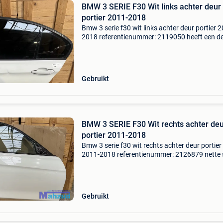
BMW 3 SERIE F30 Wit links achter deur
portier 2011-2018
Bmw 3 serie f30 wit links achter deur portier 
2018 referentienummer: 2119050 heeft een d
compleet deur extra product informatie: prijs: 
399,99 prijstype: marge producttype: portier |
Gebruikt
BMW 3 SERIE F30 Wit rechts achter de
portier 2011-2018
Bmw 3 serie f30 wit rechts achter deur portier
2011-2018 referentienummer: 2126879 nette 
extra product informatie: prijs: € 550,00 prijst
marge producttype: portier | deur | enkel lever
Gebruikt