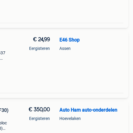
€ 24,99
E46 Shop
Eergisteren
Assen
837
w dit
llen
€ 350,00
Auto Ham auto-onderdelen
F30)
Eergisteren
Hoevelaken
ploc
0)