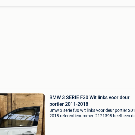
BMW 3 SERIE F30 Wit links voor deur
portier 2011-2018
Bmw 3 serie f30 wit links voor deur portier 20
2018 referentienummer: 2121398 heeft een d
extra product informatie: prijs: € 399,99 prijst
marge producttype: portier | deur | enkel lev