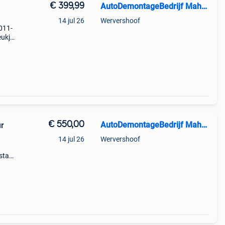
€ 399,99
AutoDemontageBedrijf Mahzud
14 jul 26
Wervershoof
2011-
eukje
€
€ 550,00
AutoDemontageBedrijf Mahzud
ur
14 jul 26
Wervershoof
staat
ype: