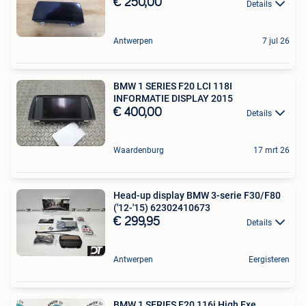
€ 250,00
Details
Antwerpen
7 jul 26
BMW 1 SERIES F20 LCI 118I
INFORMATIE DISPLAY 2015
€ 400,00
Details
Waardenburg
17 mrt 26
Head-up display BMW 3-serie F30/F80
('12-'15) 62302410673
€ 299,95
Details
Antwerpen
Eergisteren
BMW 1 SERIES F20 116i High Exe.