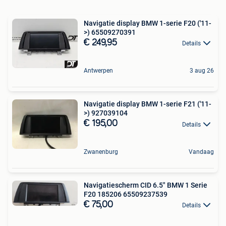
Navigatie display BMW 1-serie F20 ('11-
>) 65509270391
€ 249,95
Details
Antwerpen
3 aug 26
Navigatie display BMW 1-serie F21 ('11-
>) 927039104
€ 195,00
Details
Zwanenburg
Vandaag
Navigatiescherm CID 6.5" BMW 1 Serie
F20 185206 65509237539
€ 75,00
Details