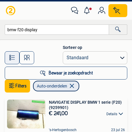
Auto-onderdelen
Sorteer op
Alle afstanden…
Bewaar je zoekopdracht
Filters
Auto-onderdelen
NAVIGATIE DISPLAY BMW 1 serie (F20)
(9259901)
€ 241,00
Details
's-Hertogenbosch
23 jul 26