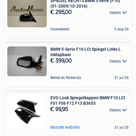
SPIEGEL RECHTS BMW 5 serie (F10)
(01-2009/10-2016)
€ 295,00
Details
Hoevelaken
3 aug 26
BMW 5-Serie F10 LCI Spiegel Links L
Inklapbaar
€ 399,00
Details
Berkel en Rodenrijs
31 jul 26
EVO Look Spiegelkappen BMW F10 LCI
F01 F06 F12 F13 B3655
€ 99,95
Details
Bezoek website
31 jul 26