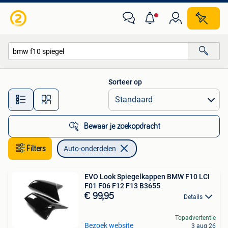
Auto-onderdelen
Sorteer op
Alle afstanden…
Bewaar je zoekopdracht
Filters
Auto-onderdelen
EVO Look Spiegelkappen BMW F10 LCI
F01 F06 F12 F13 B3655
€ 99,95
Details
Topadvertentie
Bezoek website
3 aug 26