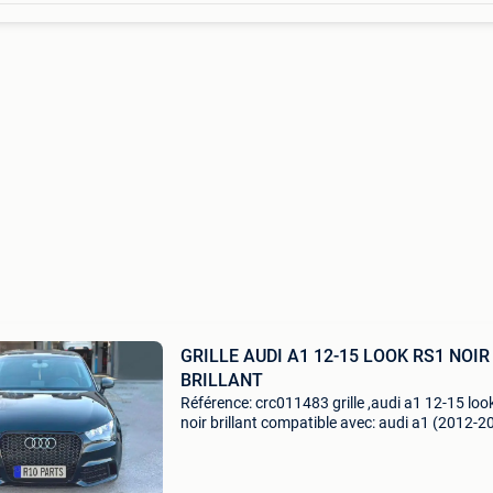
GRILLE AUDI A1 12-15 LOOK RS1 NOIR
BRILLANT
Référence: crc011483 grille ,audi a1 12-15 loo
noir brillant compatible avec: audi a1 (2012-2
compatible avec les versions standard, s line e
non compatible avec la version rs1 spé,cifica