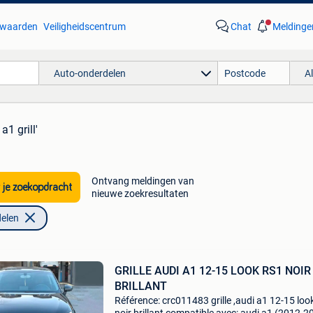
waarden
Veiligheidscentrum
Chat
Meldinge
Auto-onderdelen
A
a1 grill'
Ontvang meldingen van
 je zoekopdracht
nieuwe zoekresultaten
elen
GRILLE AUDI A1 12-15 LOOK RS1 NOIR
BRILLANT
Référence: crc011483 grille ,audi a1 12-15 loo