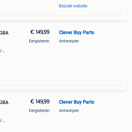
Bezoek website
€ 149,99
Clever Buy Parts
 GBA
Eergisteren
Antwerpen
/
a5 a6
 u op
€ 149,99
Clever Buy Parts
 GBA
Eergisteren
Antwerpen
/
a5 a6
 u op