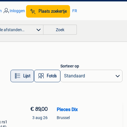
n
Inloggen
FR
Plaats zoekertje
lle afstanden…
Zoek
Sorteer op
Lijst
Foto’s
€ 89,00
Pieces Dix
3 aug 26
Brussel
k rs1