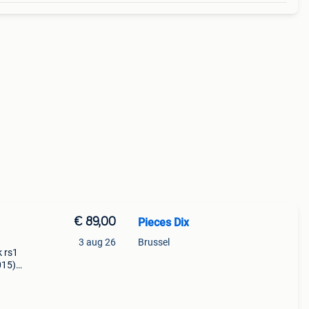
€ 89,00
Pieces Dix
3 aug 26
Brussel
k rs1
015)
t s1