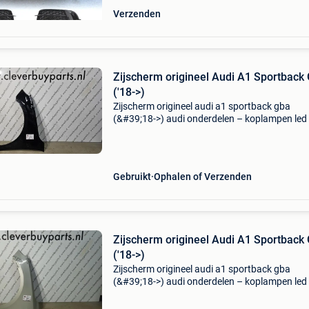
Verzenden
Zijscherm origineel Audi A1 Sportback
('18->)
Zijscherm origineel audi a1 sportback gba
(&#39;18->) audi onderdelen – koplampen led 
matrix – bumpers – motorkappen – a1 a3 a4 
a7 a8 q2 q3 q4 q5 q7 de prijs is per stuk. Bent
zoek
Gebruikt
Ophalen of Verzenden
Zijscherm origineel Audi A1 Sportback
('18->)
Zijscherm origineel audi a1 sportback gba
(&#39;18->) audi onderdelen – koplampen led 
matrix – bumpers – motorkappen – a1 a3 a4 
a7 a8 q2 q3 q4 q5 q7 de prijs is per stuk. Bent