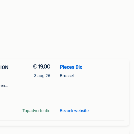
€ 19,00
Pieces Dix
TION
3 aug 26
Brussel
gen
Topadvertentie
Bezoek website