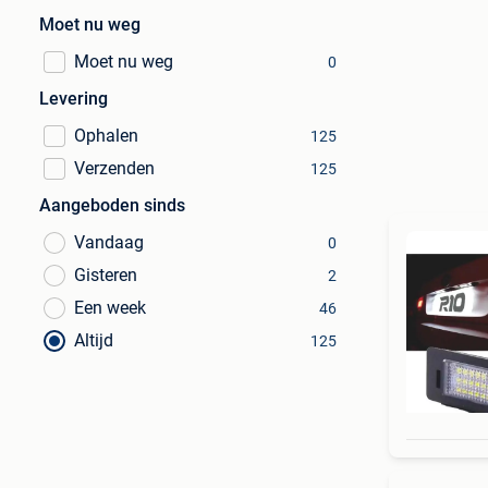
Moet nu weg
Moet nu weg
0
Levering
Ophalen
125
Verzenden
125
Aangeboden sinds
Vandaag
0
Gisteren
2
Een week
46
Altijd
125