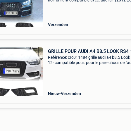
noir brillant compatible avec: audi a1 (2012-2
compatible avec les versions standard, s line e
non compatible avec la version rs1 spé,cifica
Verzenden
GRILLE POUR AUDI A4 B8.5 LOOK RS4 
Référence: crc011484 grille audi a4 b8.5 Look
12- compatible pour: pour le pare-chocs de l'a
(2012-2015). Valable pour le pare-chocs stan
Non valable pour les versions sline, rs4 et
Nieuw
Verzenden