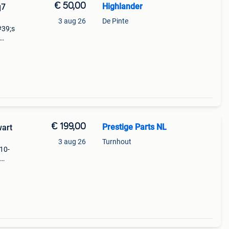
€ 50,00
Highlander
q7
3 aug 26
De Pinte
#39;s
60
€ 199,00
Prestige Parts NL
wart
3 aug 26
Turnhout
010-
 een
el