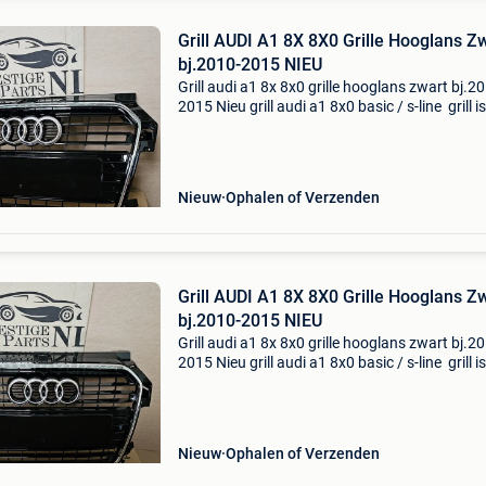
Grill AUDI A1 8X 8X0 Grille Hooglans Z
bj.2010-2015 NIEU
Grill audi a1 8x 8x0 grille hooglans zwart bj.2
2015 Nieu grill audi a1 8x0 basic / s-line grill is
nieuw hooglans zwart piano lak geschikt voor
normaal en s-line/s1 voorbumper geen origine
Nieuw
Ophalen of Verzenden
Grill AUDI A1 8X 8X0 Grille Hooglans Z
bj.2010-2015 NIEU
Grill audi a1 8x 8x0 grille hooglans zwart bj.2
2015 Nieu grill audi a1 8x0 basic / s-line grill is
nieuw hooglans zwart piano lak geschikt voor
normaal en s-line/s1 voorbumper geen origine
Nieuw
Ophalen of Verzenden