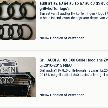
audi a1 a2 a3 a4 a5 a6 a7 a8 q3 q5 q5 
grill+koffer logo's
Een set van 2 audi grill + koffer ringen / logo&
in het blinkend zwart de prijs voor de set van 2
ringen is 50 € een set ringen voor een q7 kost 
euro
Nieuw
Ophalen of Verzenden
Grill AUDI A1 8X 8X0 Grille Hooglans Z
bj.2010-2015 NIEU
Grill audi a1 8x 8x0 grille hooglans zwart bj.2
2015 Nieu grill audi a1 8x0 basic / s-line grill is
nieuw hooglans zwart piano lak geschikt voor
normaal en s-line/s1 voorbumper geen origine
Nieuw
Ophalen of Verzenden