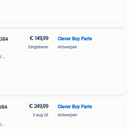
€ 149,99
Clever Buy Parts
 GBA
Eergisteren
Antwerpen
/
a5 a6
 u op
€ 249,99
Clever Buy Parts
 GBA
3 aug 26
Antwerpen
/