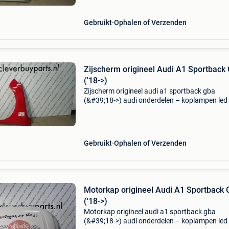
zoek
Gebruikt
Ophalen of Verzenden
Zijscherm origineel Audi A1 Sportback
('18->)
Zijscherm origineel audi a1 sportback gba
(&#39;18->) audi onderdelen – koplampen led 
matrix – bumpers – motorkappen – a1 a3 a4 
a7 a8 q2 q3 q4 q5 q7 de prijs is per stuk. Bent
zoek
Gebruikt
Ophalen of Verzenden
Motorkap origineel Audi A1 Sportback
('18->)
Motorkap origineel audi a1 sportback gba
(&#39;18->) audi onderdelen – koplampen led 