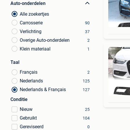
Auto-onderdelen
Alle zoekertjes
Carrosserie
90
Verlichting
37
Overige Auto-onderdelen
2
Klein materiaal
1
Taal
Français
2
Nederlands
125
Nederlands & Français
127
Conditie
Nieuw
25
Gebruikt
104
Gereviseerd
0