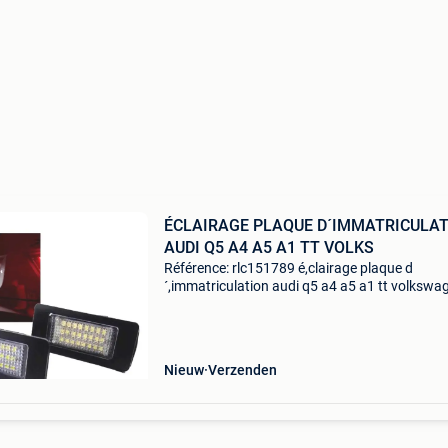
ÉCLAIRAGE PLAQUE D´IMMATRICULA
AUDI Q5 A4 A5 A1 TT VOLKS
Référence: rlc151789 é,clairage plaque d
´,immatriculation audi q5 a4 a5 a1 tt volkswa
vw passat b6 kombi skoda canbus led kit de
lampes de plaque d',immatriculation led audi
canbus pour remplac
Nieuw
Verzenden