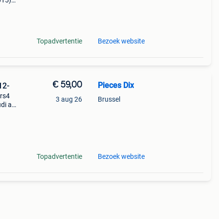
015)
t s1
Topadvertentie
Bezoek website
€ 59,00
Pieces Dix
12-
 rs4
3 aug 26
Brussel
udi a1
dard.
Topadvertentie
Bezoek website