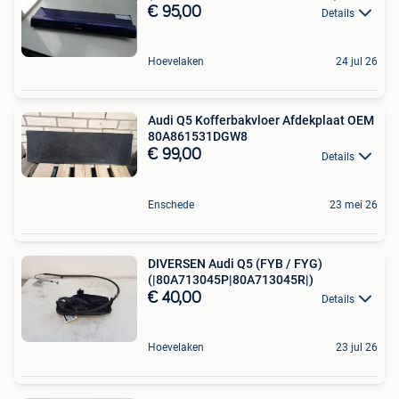
€ 95,00
Details
Hoevelaken
24 jul 26
Audi Q5 Kofferbakvloer Afdekplaat OEM
80A861531DGW8
€ 99,00
Details
Enschede
23 mei 26
DIVERSEN Audi Q5 (FYB / FYG)
(|80A713045P|80A713045R|)
€ 40,00
Details
Hoevelaken
23 jul 26