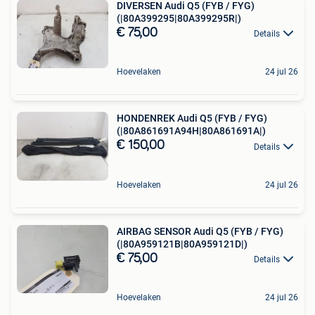
DIVERSEN Audi Q5 (FYB / FYG)
(|80A399295|80A399295R|)
€ 75,00
Details
Hoevelaken
24 jul 26
HONDENREK Audi Q5 (FYB / FYG)
(|80A861691A94H|80A861691A|)
€ 150,00
Details
Hoevelaken
24 jul 26
AIRBAG SENSOR Audi Q5 (FYB / FYG)
(|80A959121B|80A959121D|)
€ 75,00
Details
Hoevelaken
24 jul 26