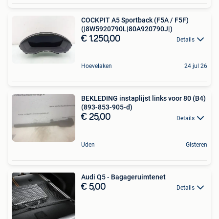
COCKPIT A5 Sportback (F5A / F5F)
(|8W5920790L|80A920790J|)
€ 1.250,00
Details
Hoevelaken
24 jul 26
BEKLEDING instaplijst links voor 80 (B4)
(893-853-905-d)
€ 25,00
Details
Uden
Gisteren
Audi Q5 - Bagageruimtenet
€ 5,00
Details