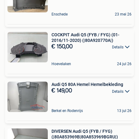
Enschede
23 mei 26
COCKPIT Audi Q5 (FYB / FYG) (01-
2016/11-2020) (|80A920770A|)
€ 150,00
Details
Hoevelaken
24 jul 26
Audi Q5 80A Hemel Hemelbekleding
€ 149,00
Details
Berkel en Rodenrijs
13 jul 26
DIVERSEN Audi Q5 (FYB / FYG)
(|80A853969B|80A853969BGRU|)