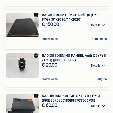
BAGAGERUIMTE MAT Audi Q5 (FYB /
FYG) (01-2016/11-2020)
€ 150,00
Details
Hoevelaken
Eergisteren
RADIOBEDIENING PANEEL Audi Q5 (FYB
/ FYG) (|80B919616|)
€ 20,00
Details
Hoevelaken
3 aug 26
DASHBOARDKASTJE Q5 (FYB / FYG)
(|80B857035C|80B857035C6PS|)
€ 60,00
Details