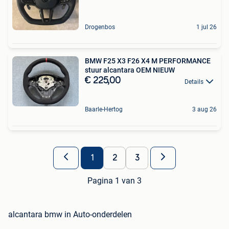
Drogenbos
1 jul 26
BMW F25 X3 F26 X4 M PERFORMANCE
stuur alcantara OEM NIEUW
€ 225,00
Details
Baarle-Hertog
3 aug 26
1
2
3
Pagina 1 van 3
alcantara bmw in Auto-onderdelen