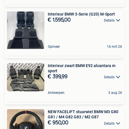
Interieur BMW 3-Serie (G20) M-Sport
€ 1.595,00
Details
Opmeer
16 mrt 26
Interieur zwart BMW E92 alcantara m
sport
€ 399,99
Details
Antwerpen
3 aug 26
NEW FACELIFT stuurwiel BMW M3 G80
G81 / M4 G82 G83 / M2 G87
€ 950,00
Details