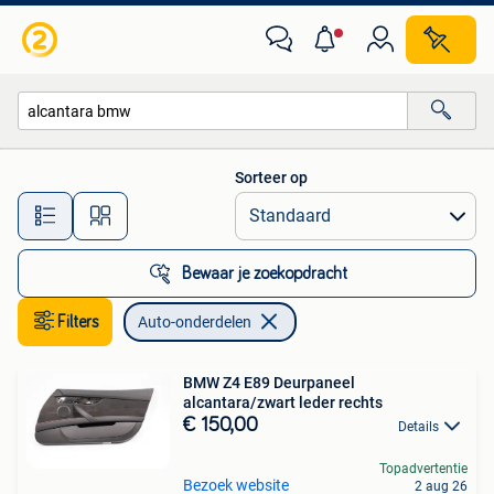
Auto-onderdelen
Sorteer op
Alle afstanden…
Bewaar je zoekopdracht
Filters
Auto-onderdelen
BMW Z4 E89 Deurpaneel
alcantara/zwart leder rechts
€ 150,00
Details
Topadvertentie
Bezoek website
2 aug 26