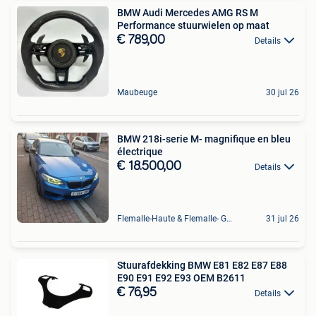
BMW Audi Mercedes AMG RS M
Performance stuurwielen op maat
€ 789,00
Details
Maubeuge
30 jul 26
BMW 218i-serie M- magnifique en bleu
électrique
€ 18.500,00
Details
Flemalle-Haute & Flemalle- Grande & Partie Awirs
31 jul 26
Stuurafdekking BMW E81 E82 E87 E88
E90 E91 E92 E93 OEM B2611
€ 76,95
Details