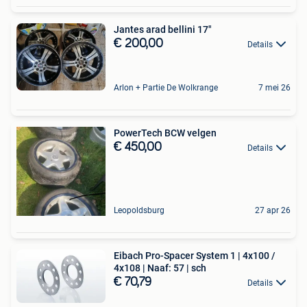
Jantes arad bellini 17"
€ 200,00
Details
Arlon + Partie De Wolkrange
7 mei 26
PowerTech BCW velgen
€ 450,00
Details
Leopoldsburg
27 apr 26
Eibach Pro-Spacer System 1 | 4x100 /
4x108 | Naaf: 57 | sch
€ 70,79
Details