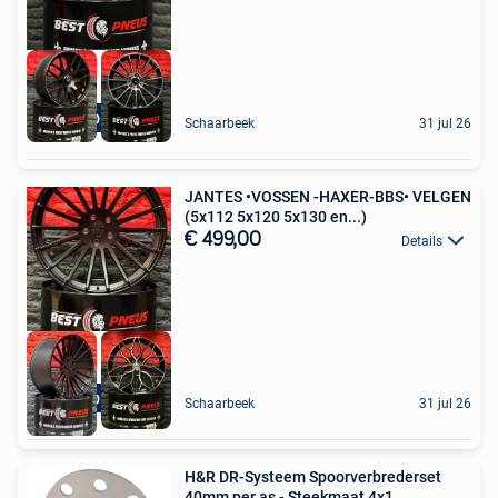
STOCK DISPONIBLE
Schaarbeek
31 jul 26
JANTES •VOSSEN -HAXER-BBS• VELGEN
(5x112 5x120 5x130 en...)
€ 499,00
Details
STOCK DISPONIBLE
Schaarbeek
31 jul 26
H&R DR-Systeem Spoorverbrederset
40mm per as - Steekmaat 4x1