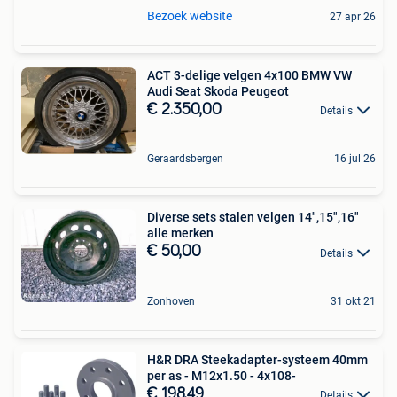
Bezoek website
27 apr 26
ACT 3-delige velgen 4x100 BMW VW
Audi Seat Skoda Peugeot
€ 2.350,00
Details
Geraardsbergen
16 jul 26
Diverse sets stalen velgen 14",15",16"
alle merken
€ 50,00
Details
Zonhoven
31 okt 21
H&R DRA Steekadapter-systeem 40mm
per as - M12x1.50 - 4x108-
€ 198,49
Details