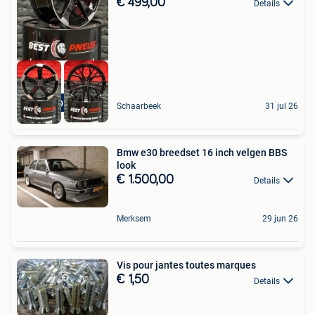
€ 499,00
Details
STOCK DISPONIBLE
Schaarbeek
31 jul 26
Bmw e30 breedset 16 inch velgen BBS
look
€ 1.500,00
Details
Merksem
29 jun 26
Vis pour jantes toutes marques
€ 1,50
Details