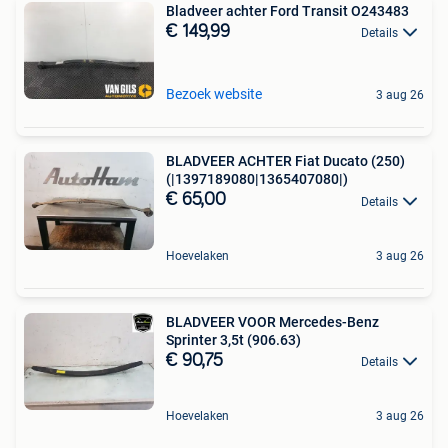
Bladveer achter Ford Transit O243483
€ 149,99
Details
Bezoek website
3 aug 26
BLADVEER ACHTER Fiat Ducato (250)
(|1397189080|1365407080|)
€ 65,00
Details
Hoevelaken
3 aug 26
BLADVEER VOOR Mercedes-Benz
Sprinter 3,5t (906.63)
€ 90,75
Details
Hoevelaken
3 aug 26