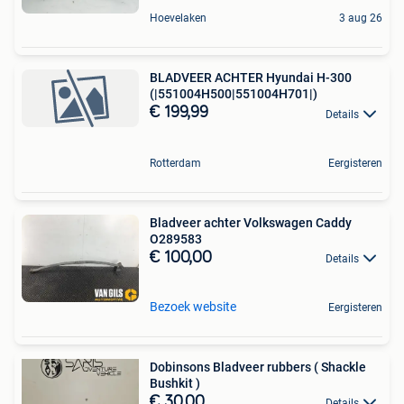
Hoevelaken
3 aug 26
BLADVEER ACHTER Hyundai H-300
(|551004H500|551004H701|)
€ 199,99
Details
Rotterdam
Eergisteren
Bladveer achter Volkswagen Caddy
O289583
€ 100,00
Details
Bezoek website
Eergisteren
Dobinsons Bladveer rubbers ( Shackle
Bushkit )
€ 30,00
Details