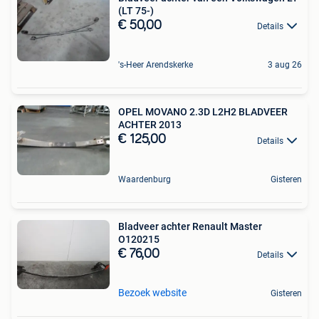
(LT 75-)
€ 50,00
Details
's-Heer Arendskerke
3 aug 26
OPEL MOVANO 2.3D L2H2 BLADVEER
ACHTER 2013
€ 125,00
Details
Waardenburg
Gisteren
Bladveer achter Renault Master
O120215
€ 76,00
Details
Bezoek website
Gisteren