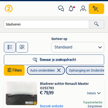
Ophanging en Onderstel
Sorteer op
Alle afstanden…
Bewaar je zoekopdracht
Filters
Auto-onderdelen
Ophanging en Onderstel
Bladveer achter Renault Master
O252783
€ 79,99
Details
Topadvertentie
Bezoek website
Eergisteren