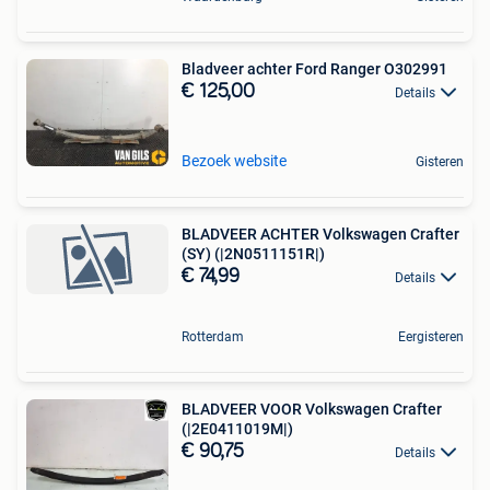
Bladveer achter Ford Ranger O302991
€ 125,00
Details
Bezoek website
Gisteren
BLADVEER ACHTER Volkswagen Crafter
(SY) (|2N0511151R|)
€ 74,99
Details
Rotterdam
Eergisteren
BLADVEER VOOR Volkswagen Crafter
(|2E0411019M|)
€ 90,75
Details