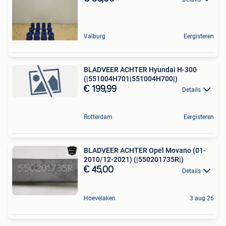
Valburg
Eergisteren
BLADVEER ACHTER Hyundai H-300
(|551004H701|551004H700|)
€ 199,99
Details
Rotterdam
Eergisteren
BLADVEER ACHTER Opel Movano (01-
2010/12-2021) (|550201735R|)
€ 45,00
Details
Hoevelaken
3 aug 26