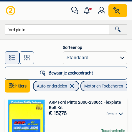
Motor en Toebehoren
Sorteer op
Alle afstanden…
Bewaar je zoekopdracht
Filters
Auto-onderdelen
Motor en Toebehoren
ARP Ford Pinto 2000-2300cc Flexplate
Bolt Kit
€ 157,76
Details
Topadvertentie