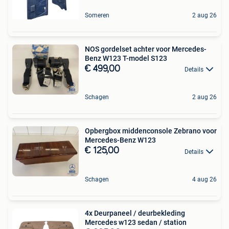
Someren
2 aug 26
NOS gordelset achter voor Mercedes-
Benz W123 T-model S123
€ 499,00
Details
Schagen
2 aug 26
Opbergbox middenconsole Zebrano voor
Mercedes-Benz W123
€ 125,00
Details
Schagen
4 aug 26
4x Deurpaneel / deurbekleding
Mercedes w123 sedan / station