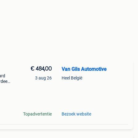
€ 484,00
Van Gils Automotive
ard
3 aug 26
Heel België
rdeel
iteit
n
Topadvertentie
Bezoek website