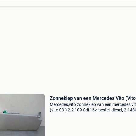
Zonneklep van een Mercedes Vito (Vito
Mercedes,vito zonneklep van een mercedes vi
(vito 03-) 2.2 109 Cdi 16v, bestel, diesel, 2.148
70kw (95pk), rwd, om646980; om646981, 20
/ 2014-08, 639.601; 639.603; 639.605 Zonneklep
van een