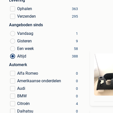
Levering
Ophalen
363
Verzenden
295
Aangeboden sinds
Vandaag
1
Gisteren
9
Een week
58
Altijd
388
Automerk
Alfa Romeo
0
Amerikaanse onderdelen
0
Audi
0
BMW
0
Citroën
4
Daihatsu
0