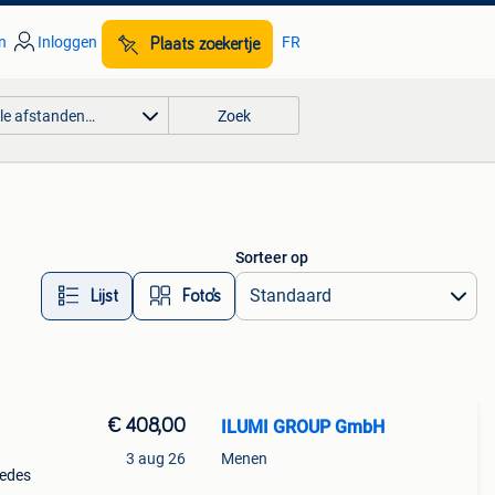
n
Inloggen
FR
Plaats zoekertje
lle afstanden…
Zoek
Sorteer op
Lijst
Foto’s
€ 408,00
ILUMI GROUP GmbH
3 aug 26
Menen
cedes