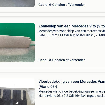
Gebruikt
Ophalen of Verzenden
Zonneklep van een Mercedes Vito (Vito
Mercedes,vito zonneklep van een mercedes vi
(vito 03-) 2.2 111 Cdi 16v, bestel, diesel, 2.148
80kw (109pk), rwd, om646982, 2003-09 / 200
639.601; 639.603; 639.605 Omschrijving met c
in.
Gebruikt
Ophalen of Verzenden
Vloerbedekking van een Mercedes Via
(Viano 03-)
Mercedes,viano vloerbedekking van een merc
viano (viano 03-) 2.2 Cdi 16v 4x4, mpv, diesel,
2.148Cc, 110kw (150pk), 4x4, om646982, 20
/ 2010-08, 639.711; 639.713; 639.811; 639.81