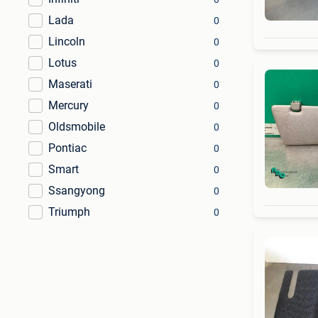
Lada
0
Lincoln
0
Lotus
0
Maserati
0
Mercury
0
Oldsmobile
0
Pontiac
0
Smart
0
Ssangyong
0
Triumph
0