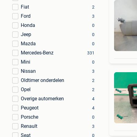
Fiat
2
Ford
3
Honda
0
Jeep
0
Mazda
0
Mercedes-Benz
331
Mini
0
Nissan
3
Oldtimer onderdelen
2
Opel
2
Overige automerken
4
Peugeot
4
Porsche
0
Renault
3
Seat
0