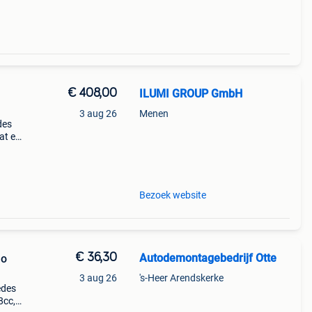
€ 408,00
ILUMI GROUP GmbH
3 aug 26
Menen
des
at en
del.
ikt
Bezoek website
€ 36,30
Autodemontagebedrijf Otte
no
3 aug 26
's-Heer Arendskerke
edes
8cc,