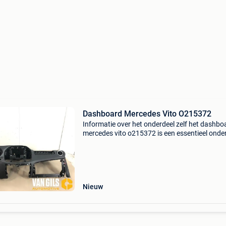
Dashboard Mercedes Vito O215372
Informatie over het onderdeel zelf het dashbo
mercedes vito o215372 is een essentieel onde
van de mercedes vito, dat niet alleen functional
biedt, maar ook bijdraagt aan het interieur va
Nieuw