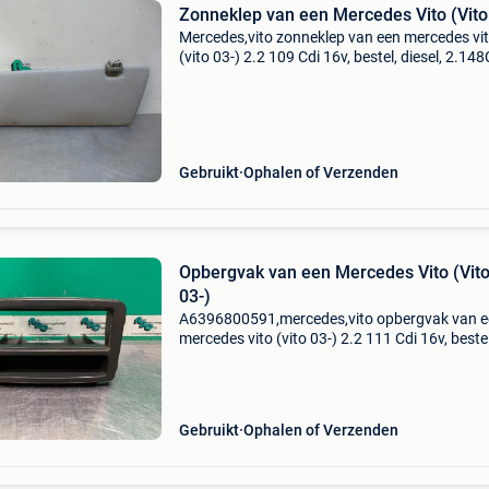
Zonneklep van een Mercedes Vito (Vito
Mercedes,vito zonneklep van een mercedes vi
(vito 03-) 2.2 109 Cdi 16v, bestel, diesel, 2.148
70kw (95pk), rwd, om646980; om646981, 20
/ 2014-08, 639.601; 639.603; 639.605 Zonneklep
van een
Gebruikt
Ophalen of Verzenden
Opbergvak van een Mercedes Vito (Vit
03-)
A6396800591,mercedes,vito opbergvak van 
mercedes vito (vito 03-) 2.2 111 Cdi 16v, bestel
diesel, 2.148Cc, 80kw (109pk), rwd, om64698
2003-09 / 2007-08, 639.601; 639.603; 639.60
Omschrijving me
Gebruikt
Ophalen of Verzenden