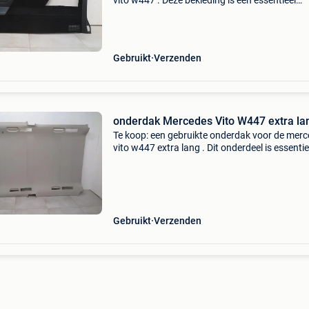
vito w447 . Deze bekleding is een essentieel
onderdeel voor het interieur van uw voertuig. 
gebruikt model: mercedes vito w447 versie:
europees
Gebruikt
Verzenden
onderdak Mercedes Vito W447 extra la
Te koop: een gebruikte onderdak voor de mer
vito w447 extra lang . Dit onderdeel is essentie
voor het interieur van uw voertuig. Artikelnum
a4476900550 merk: mercedes benz model: vi
w447
Gebruikt
Verzenden