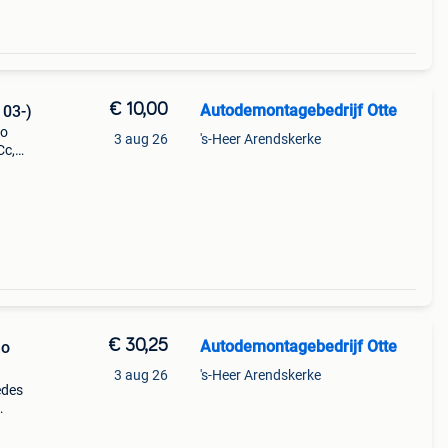
€ 10,00
Autodemontagebedrijf Otte
 03-)
to
3 aug 26
's-Heer Arendskerke
Cc,
7-08,
lipje
€ 30,25
Autodemontagebedrijf Otte
no
3 aug 26
's-Heer Arendskerke
edes
03-09
3;