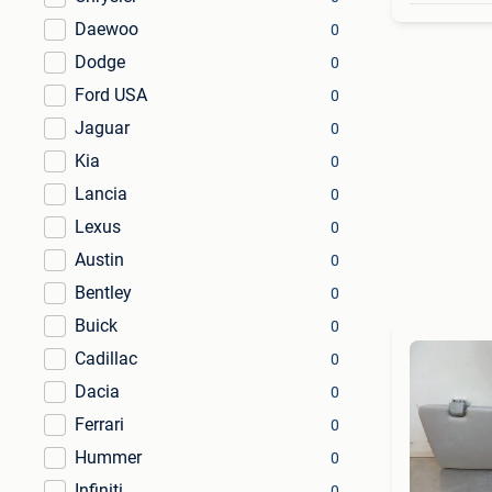
Daewoo
0
Dodge
0
Ford USA
0
Jaguar
0
Kia
0
Lancia
0
Lexus
0
Austin
0
Bentley
0
Buick
0
Cadillac
0
Dacia
0
Ferrari
0
Hummer
0
Infiniti
0