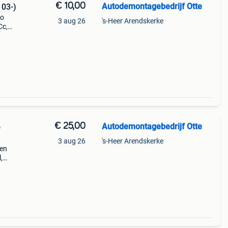
€ 10,00
Autodemontagebedrijf Otte
 03-)
to
3 aug 26
's-Heer Arendskerke
Cc,
06-08
€ 25,00
Autodemontagebedrijf Otte
o
3 aug 26
's-Heer Arendskerke
een
,
2,
5