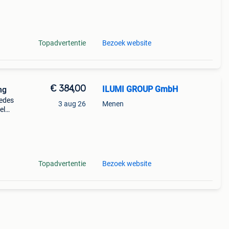
Staat:
Topadvertentie
Bezoek website
€ 384,00
ILUMI GROUP GmbH
ng
cedes
3 aug 26
Menen
el
mer:
to
Topadvertentie
Bezoek website