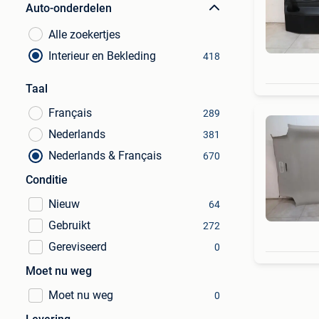
Auto-onderdelen
Alle zoekertjes
Interieur en Bekleding
418
Taal
Français
289
Nederlands
381
Nederlands & Français
670
Conditie
Nieuw
64
Gebruikt
272
Gereviseerd
0
Moet nu weg
Moet nu weg
0