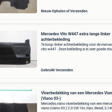
639.815 ...
Nieuw
Ophalen of Verzenden
Mercedes Vito W447 extra lange linker
achterbekleding
Te koop: linker achterbekleding voor de merce
vito w447 . Deze bekleding is in zeer goede sta
is geschikt voor de europese versie van dit mo
Merk: mercedes model: vito w447 staat: gebru
Gebruikt
Verzenden
Vloerbedekking van een Mercedes Via
(Viano 03-)
Mercedes,viano vloerbedekking van een merc
viano (viano 03-) 2.0 Cdi 16v, mpv, diesel, 2,14