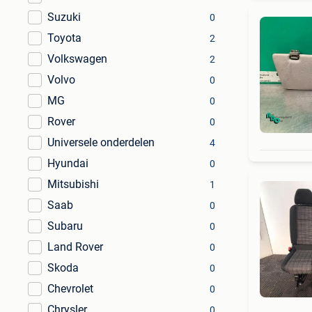
Suzuki
0
Toyota
2
Volkswagen
2
Volvo
0
MG
0
Rover
0
Universele onderdelen
4
Hyundai
0
Mitsubishi
1
Saab
0
Subaru
0
Land Rover
0
Skoda
0
Chevrolet
0
Chrysler
0