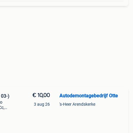
€ 10,00
Autodemontagebedrijf Otte
 03-)
to
3 aug 26
's-Heer Arendskerke
Cc,
06-08