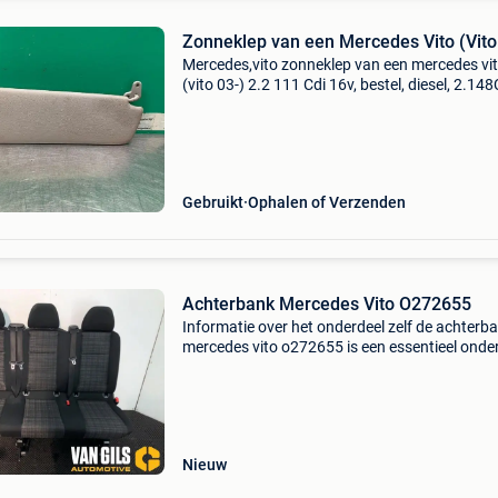
Zonneklep van een Mercedes Vito (Vito
Mercedes,vito zonneklep van een mercedes vi
(vito 03-) 2.2 111 Cdi 16v, bestel, diesel, 2.148
80kw (109pk), rwd, om646982, 2003-09 / 200
639.601; 639.603; 639.605 Omschrijving met c
in.
Gebruikt
Ophalen of Verzenden
Achterbank Mercedes Vito O272655
Informatie over het onderdeel zelf de achterb
mercedes vito o272655 is een essentieel onde
voor uw mercedes vito. Dit onderdeel biedt nie
alleen comfort voor passagiers, maar zorgt o
voor v
Nieuw