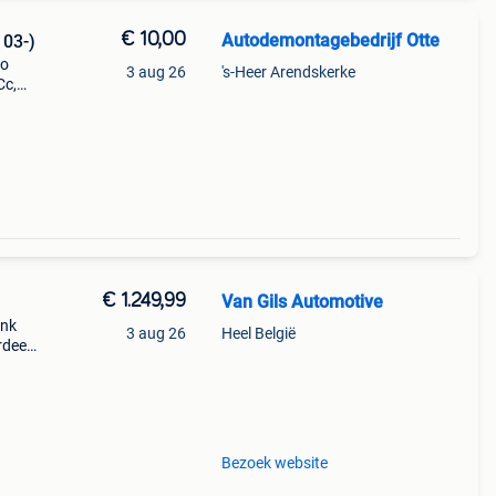
€ 10,00
Autodemontagebedrijf Otte
 03-)
to
3 aug 26
's-Heer Arendskerke
Cc,
7-08,
lipje
€ 1.249,99
Van Gils Automotive
ank
3 aug 26
Heel België
rdeel
t
ok
Bezoek website