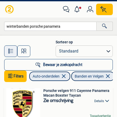
Banden en Velgen
Sorteer op
Alle afstanden…
Bewaar je zoekopdracht
Filters
Auto-onderdelen
Banden en Velgen
V
Porsche velgen 911 Cayenne Panamera
Macan Boxster Taycan
Zie omschrijving
Details
Topadvertentie