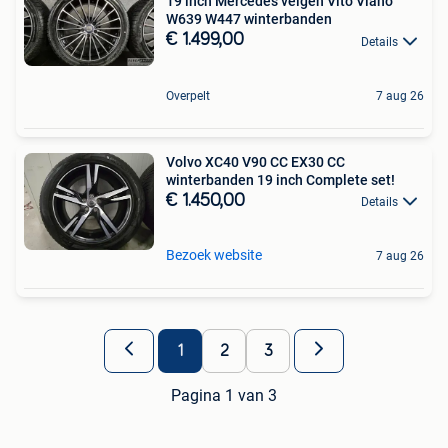
19 inch Mercedes velgen Vito Viano
W639 W447 winterbanden
€ 1.499,00
Details
Overpelt
7 aug 26
Volvo XC40 V90 CC EX30 CC
winterbanden 19 inch Complete set!
€ 1.450,00
Details
Bezoek website
7 aug 26
1
2
3
Pagina 1 van 3