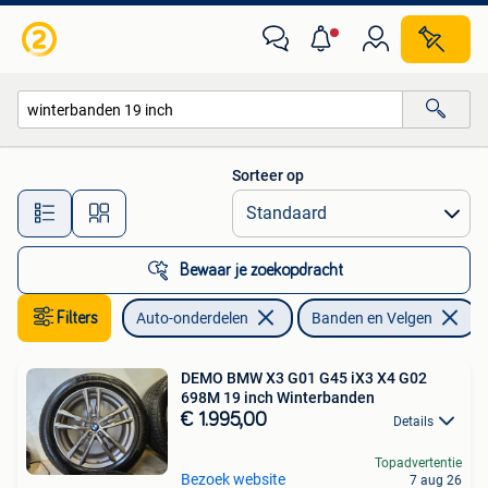
Banden en Velgen
Sorteer op
Alle afstanden…
Bewaar je zoekopdracht
Filters
Auto-onderdelen
Banden en Velgen
V
DEMO BMW X3 G01 G45 iX3 X4 G02
698M 19 inch Winterbanden
€ 1.995,00
Details
Topadvertentie
Bezoek website
7 aug 26