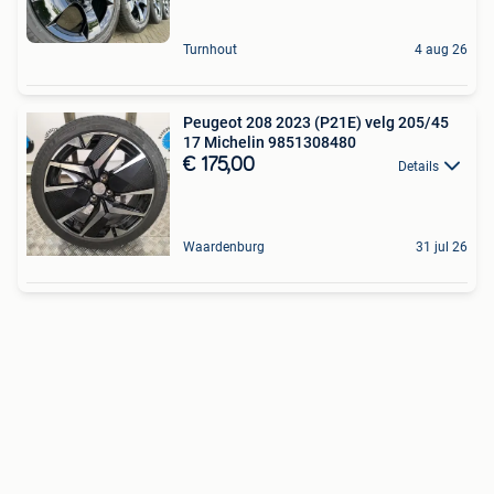
Turnhout
4 aug 26
Peugeot 208 2023 (P21E) velg 205/45
17 Michelin 9851308480
€ 175,00
Details
Waardenburg
31 jul 26