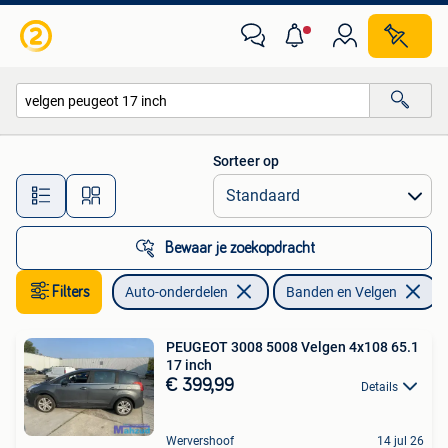
Banden en Velgen
Sorteer op
Alle afstanden…
Bewaar je zoekopdracht
Filters
Auto-onderdelen
Banden en Velgen
V
PEUGEOT 3008 5008 Velgen 4x108 65.1
17 inch
€ 399,99
Details
Wervershoof
14 jul 26