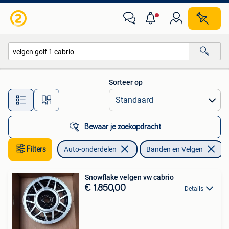
Banden en Velgen
Sorteer op
Alle afstanden…
Bewaar je zoekopdracht
Filters
Auto-onderdelen
Banden en Velgen
V
Snowflake velgen vw cabrio
€ 1.850,00
Details