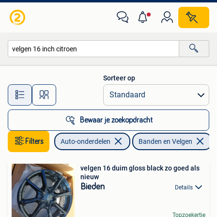
Banden en Velgen
Sorteer op
Alle afstanden…
Bewaar je zoekopdracht
Filters
Auto-onderdelen
Banden en Velgen
V
velgen 16 duim gloss black zo goed als
nieuw
Bieden
Details
Topzoekertje