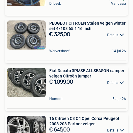
Dilbeek
Vandaag
PEUGEOT CITROEN Stalen velgen winter
set 4x108 65.1 16 inch
€ 325,00
Details
Wervershoof
14 jul 26
Fiat Ducato 3PMSF ALLSEASON camper
velgen Citroën jumper
€ 1.099,00
Details
Hamont
5 apr 26
16 Citroen C3 C4 Opel Corsa Peugeot
2008 208 Partner velgen
€ 645,00
Details