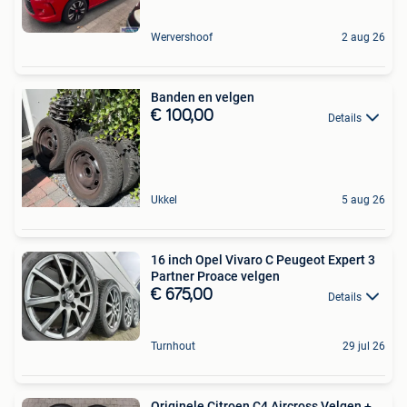
Wervershoof
2 aug 26
Banden en velgen
€ 100,00
Details
Ukkel
5 aug 26
16 inch Opel Vivaro C Peugeot Expert 3
Partner Proace velgen
€ 675,00
Details
Turnhout
29 jul 26
Originele Citroen C4 Aircross Velgen +