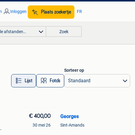
n
Inloggen
FR
Plaats zoekertje
lle afstanden…
Zoek
Sorteer op
Lijst
Foto’s
€ 400,00
Georges
30 mei 26
Sint-Amands