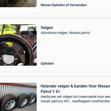
Nieuw
Ophalen of Verzenden
Velgen
Aluminium velgen. Nissan patrol
Ophalen
Hylander velgen & banden Voor Nissan
Patrol Y 61
Hierbij een set velgen incl reservewiel voor een
nissan patrol y 061 , naafkappen voorhanden a
.. 285/60/18 Banden zijn 100 % profiel biede
maar hou het bescheiden de velgen hebben g