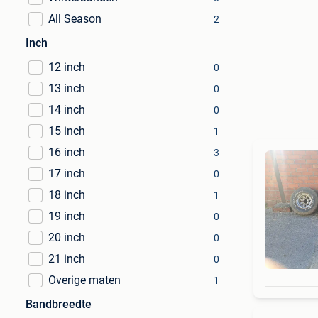
All Season
2
Inch
12 inch
0
13 inch
0
14 inch
0
15 inch
1
16 inch
3
17 inch
0
18 inch
1
19 inch
0
20 inch
0
21 inch
0
Overige maten
1
Bandbreedte