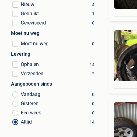
Nieuw
4
Gebruikt
1
Gereviseerd
0
Moet nu weg
Moet nu weg
0
Levering
Ophalen
14
Verzenden
2
Aangeboden sinds
Vandaag
0
Gisteren
0
Een week
0
Altijd
14