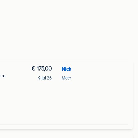
€ 175,00
Nick
uro
9 jul 26
Meer