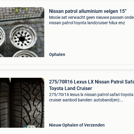
Nissan patrol alluminium velgen 15”
Mooie set verwacht geen nieuwe passen onde
nissan patrol toyota landcruiser hilux enz
Ophalen
275/70R16 Lexus LX Nissan Patrol Safa
Toyota Land Cruiser
275/70r16 lexus lx nissan patrol safari toyota
cruiser aanbod banden: autoband(en):
bandenmaat: 275/70r16 114h merk: bridgest
type: dueler h/p680 season: zomer aantal: laa
profiel: nieuw
Nieuw
Ophalen of Verzenden