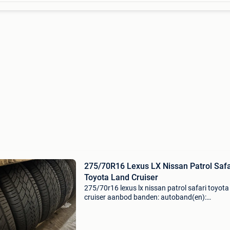
275/70R16 Lexus LX Nissan Patrol Safa
Toyota Land Cruiser
275/70r16 lexus lx nissan patrol safari toyota
cruiser aanbod banden: autoband(en):
bandenmaat: 275/70r16 114h merk: volgt no
type: volgt nog season: zomer aantal: laatste
4letop nog maar 2 stuk