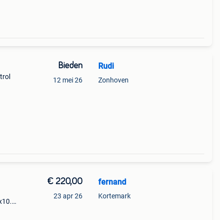
Bieden
Rudi
trol
12 mei 26
Zonhoven
€ 220,00
fernand
23 apr 26
Kortemark
x10.5