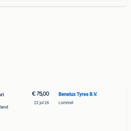
€ 75,00
Benelux Tyres B.V.
ri
22 jul 26
Lommel
 land
g