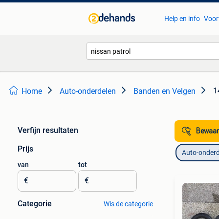
Help en info
Voor
1
Home
Auto-onderdelen
Banden en Velgen
Verfijn resultaten
Bewaar
Prijs
Auto-onderd
van
tot
€
€
Categorie
Wis de categorie