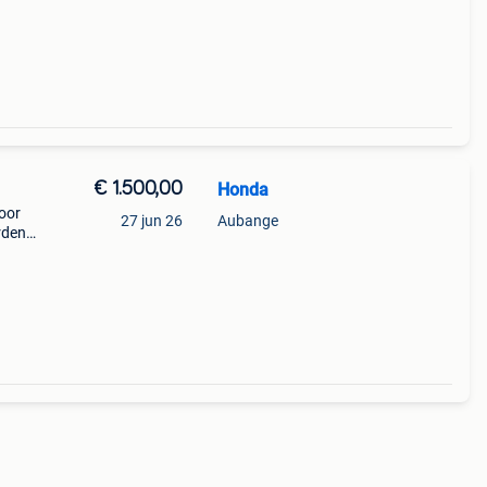
€ 1.500,00
Honda
voor
27 jun 26
Aubange
rden
250
e