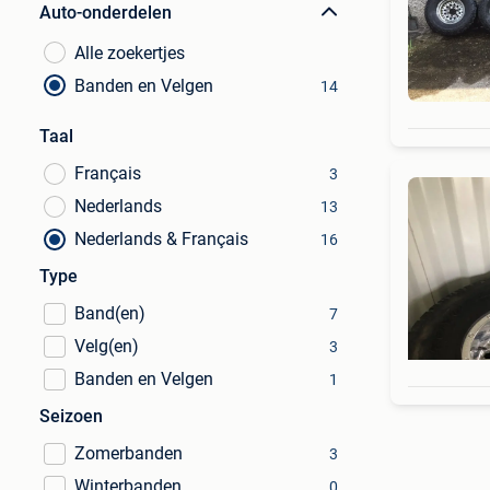
Auto-onderdelen
Alle zoekertjes
Banden en Velgen
14
Taal
Français
3
Nederlands
13
Nederlands & Français
16
Type
Band(en)
7
Velg(en)
3
Banden en Velgen
1
Seizoen
Zomerbanden
3
Winterbanden
0