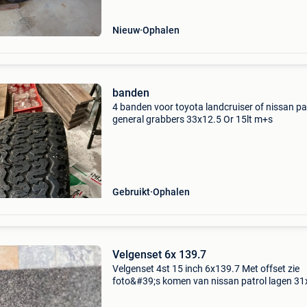
besc
Nieuw
Ophalen
banden
4 banden voor toyota landcruiser of nissan pa
general grabbers 33x12.5 Or 15lt m+s
Gebruikt
Ophalen
Velgenset 6x 139.7
Velgenset 4st 15 inch 6x139.7 Met offset zie
foto&#39;s komen van nissan patrol lagen 31
R15 op