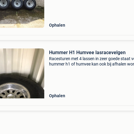
Ophalen
Hummer H1 Humvee lasracevelgen
Racesturen met 4 lassen in zeer goede staat 
hummer h1 of humvee kan ook bij afhalen wo
gemonteerd: gmc 2500 chevrolet 2500 ford f
meer foto&#39;s beschikbaar, ook wanneer d
velgen op
Ophalen