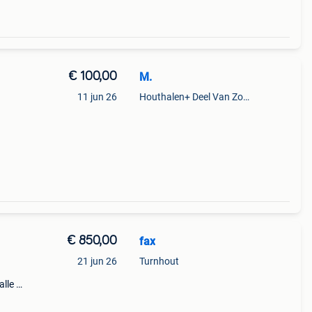
€ 100,00
M.
11 jun 26
Houthalen+ Deel Van Zonhoven En Zolder
€ 850,00
fax
21 jun 26
Turnhout
lle 5
n mag
een