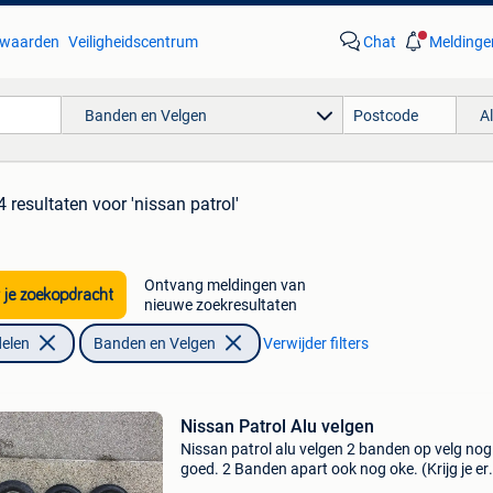
waarden
Veiligheidscentrum
Chat
Meldinge
Banden en Velgen
A
4 resultaten
voor 'nissan patrol'
Ontvang meldingen van
 je zoekopdracht
nieuwe zoekresultaten
elen
Banden en Velgen
Verwijder filters
Nissan Patrol Alu velgen
Nissan patrol alu velgen 2 banden op velg nog
goed. 2 Banden apart ook nog oke. (Krijg je er
gratis bij) 265/70 r15