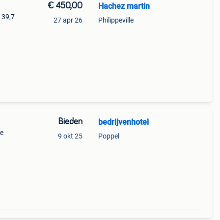
€ 450,00
Hachez martin
139,7
27 apr 26
Philippeville
Bieden
bedrijvenhotel
de
9 okt 25
Poppel