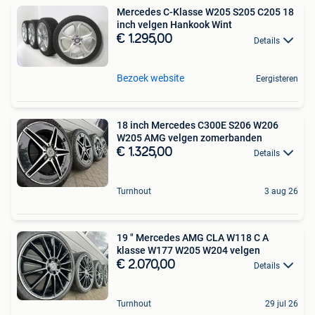
Mercedes C-Klasse W205 S205 C205 18
inch velgen Hankook Wint
€ 1.295,00
Details
Bezoek website
Eergisteren
18 inch Mercedes C300E S206 W206
W205 AMG velgen zomerbanden
€ 1.325,00
Details
Turnhout
3 aug 26
19 " Mercedes AMG CLA W118 C A
klasse W177 W205 W204 velgen
€ 2.070,00
Details
Turnhout
29 jul 26