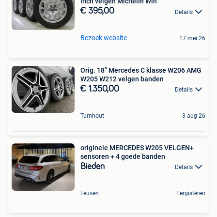
inch velgen Michelin Win
€ 395,00
Details
Bezoek website
17 mei 26
Orig. 18” Mercedes C klasse W206 AMG
W205 W212 velgen banden
€ 1.350,00
Details
Turnhout
3 aug 26
originele MERCEDES W205 VELGEN+
sensoren + 4 goede banden
Bieden
Details
Leuven
Eergisteren