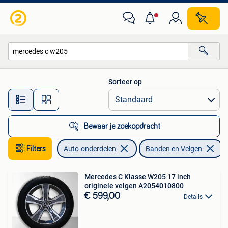
Banden en Velgen
Sorteer op
Alle afstanden…
Bewaar je zoekopdracht
Filters
Auto-onderdelen
Banden en Velgen
V
Mercedes C Klasse W205 17 inch
originele velgen A2054010800
€ 599,00
Details