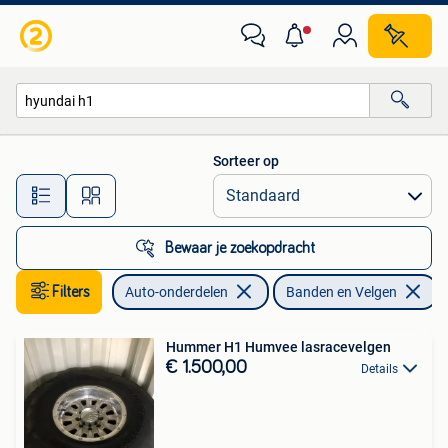
Banden en Velgen
Sorteer op
Alle afstanden…
Bewaar je zoekopdracht
Filters
Auto-onderdelen
Banden en Velgen
V
Hummer H1 Humvee lasracevelgen
€ 1.500,00
Details