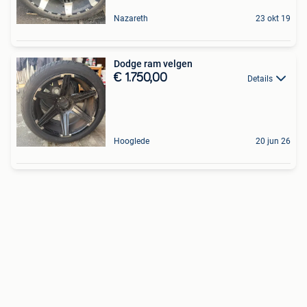
Nazareth
23 okt 19
Dodge ram velgen
€ 1.750,00
Details
Hooglede
20 jun 26