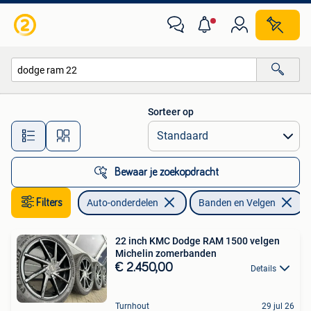
Banden en Velgen
Sorteer op
Alle afstanden…
Bewaar je zoekopdracht
Filters
Auto-onderdelen
Banden en Velgen
V
22 inch KMC Dodge RAM 1500 velgen
Michelin zomerbanden
€ 2.450,00
Details
Turnhout
29 jul 26