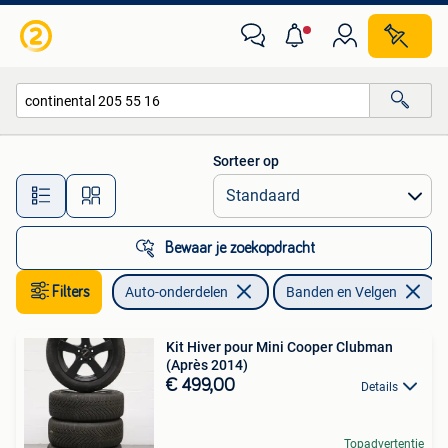
Banden en Velgen
Sorteer op
Alle afstanden…
Bewaar je zoekopdracht
Filters
Auto-onderdelen
Banden en Velgen
V
Kit Hiver pour Mini Cooper Clubman
(Après 2014)
€ 499,00
Details
Topadvertentie