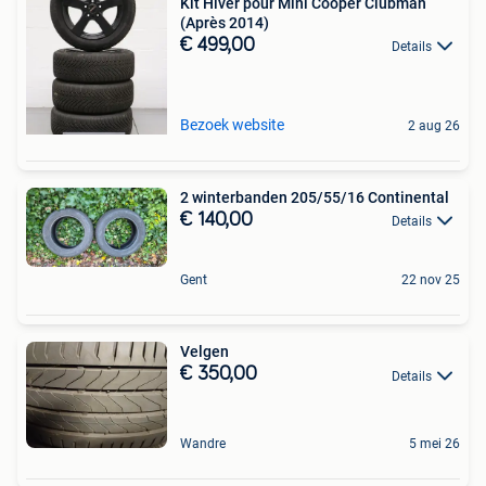
Kit Hiver pour Mini Cooper Clubman
(Après 2014)
€ 499,00
Details
Bezoek website
2 aug 26
2 winterbanden 205/55/16 Continental
€ 140,00
Details
Gent
22 nov 25
Velgen
€ 350,00
Details
Wandre
5 mei 26