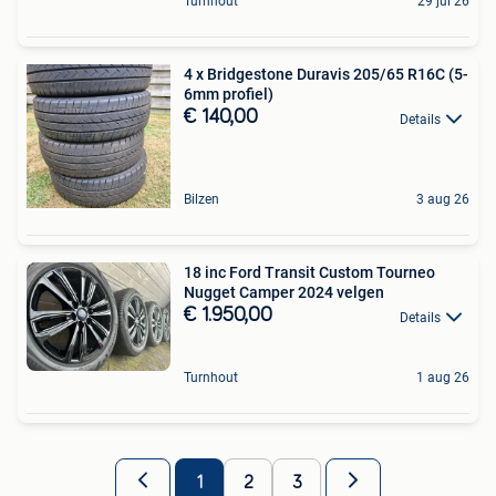
Turnhout
29 jul 26
4 x Bridgestone Duravis 205/65 R16C (5-
6mm profiel)
€ 140,00
Details
Bilzen
3 aug 26
18 inc Ford Transit Custom Tourneo
Nugget Camper 2024 velgen
€ 1.950,00
Details
Turnhout
1 aug 26
1
2
3