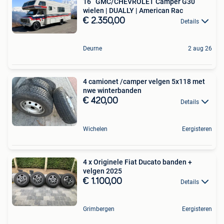
16’’ GMC/CHEVROLET Camper G30
wielen | DUALLY | American Rac
€ 2.350,00
Details
Deurne
2 aug 26
4 camionet /camper velgen 5x118 met
nwe winterbanden
€ 420,00
Details
Wichelen
Eergisteren
4 x Originele Fiat Ducato banden +
velgen 2025
€ 1.100,00
Details
Grimbergen
Eergisteren