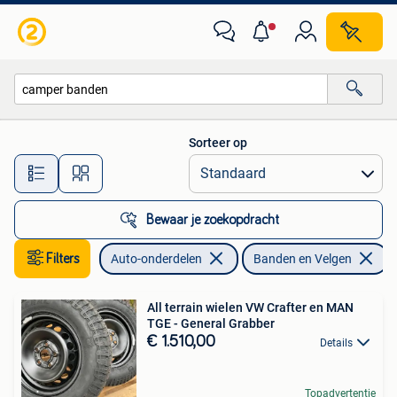
Banden en Velgen
Sorteer op
Alle afstanden…
Bewaar je zoekopdracht
Filters
Auto-onderdelen
Banden en Velgen
V
All terrain wielen VW Crafter en MAN
TGE - General Grabber
€ 1.510,00
Details
Topadvertentie