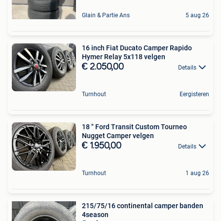
Glain & Partie Ans
5 aug 26
16 inch Fiat Ducato Camper Rapido
Hymer Relay 5x118 velgen
€ 2.050,00
Details
Turnhout
Eergisteren
18 " Ford Transit Custom Tourneo
Nugget Camper velgen
€ 1.950,00
Details
Turnhout
1 aug 26
215/75/16 continental camper banden
4season