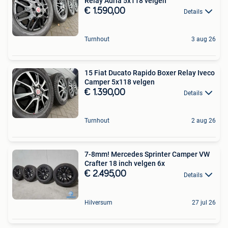
Relay Adria 5x118 velgen
€ 1.590,00
Details
Turnhout
3 aug 26
15 Fiat Ducato Rapido Boxer Relay Iveco
Camper 5x118 velgen
€ 1.390,00
Details
Turnhout
2 aug 26
7-8mm! Mercedes Sprinter Camper VW
Crafter 18 inch velgen 6x
€ 2.495,00
Details
Hilversum
27 jul 26