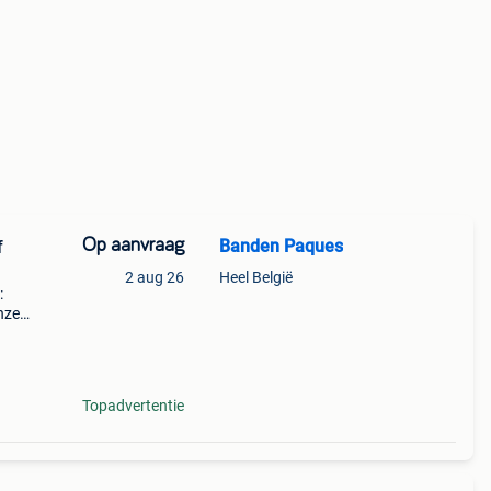
Op aanvraag
Banden Paques
f
2 aug 26
Heel België
:
nze
rdt
Topadvertentie