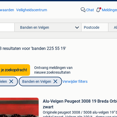
waarden
Veiligheidscentrum
Chat
Meldinge
Banden en Velgen
A
8 resultaten
voor 'banden 225 55 19'
Ontvang meldingen van
 je zoekopdracht
nieuwe zoekresultaten
elen
Banden en Velgen
Verwijder filters
Alu-Velgen Peugeot 3008 19 Breda Orbi
zwart
Originele peugeot 3008 / 5008 alu-velgen 19" 