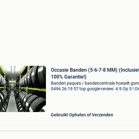
Occasie Banden (5-6-7-8 MM) (Inclusie
100% Garantie!)
Banden paques / bandencentrale hoeselt gsm
0496 26 19 57 top google-review: 4.9 Op 5 ! O
banden zijn afkomstig van leaseauto's . Er wo
alleen a-merken verkocht in occasie banden
(michelin,
Gebruikt
Ophalen of Verzenden