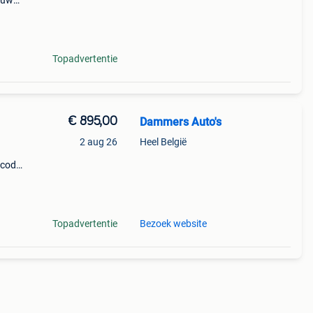
ieuwe
Topadvertentie
€ 895,00
Dammers Auto's
2 aug 26
Heel België
 code:
601
Topadvertentie
Bezoek website