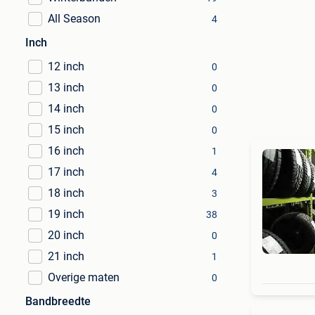
All Season
4
Inch
12 inch
0
13 inch
0
14 inch
0
15 inch
0
16 inch
1
17 inch
4
18 inch
3
19 inch
38
20 inch
0
21 inch
1
Overige maten
0
Bandbreedte