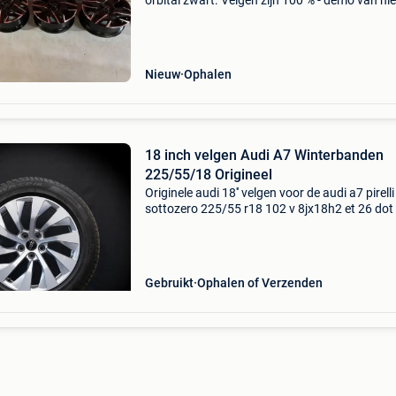
orbital zwart. Velgen zijn 100 % - demo van n
auto 5210 26 a356 001096/2022 montage
mogelijk info 014/317674
Nieuw
Ophalen
18 inch velgen Audi A7 Winterbanden
225/55/18 Origineel
Originele audi 18'' velgen voor de audi a7 pirelli
sottozero 225/55 r18 102 v 8jx18h2 et 26 dot
2422/5022 origineel onderdeel nummer: 4k8 
025 originele naafkappen profieldiepte: 2 x
Gebruikt
Ophalen of Verzenden