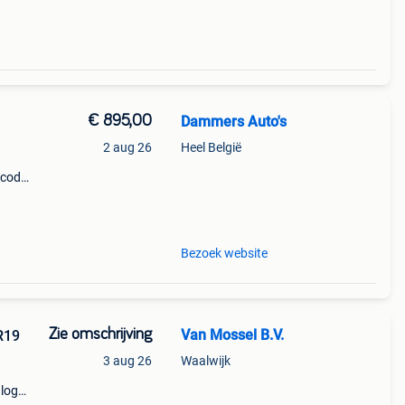
€ 895,00
Dammers Auto's
2 aug 26
Heel België
 code:
601
Bezoek website
Zie omschrijving
Van Mossel B.V.
R19
3 aug 26
Waalwijk
 logo