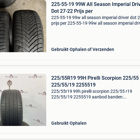
225-55-19 99W All Season Imperial Dri
Dot 27-22 Prijs per
225-55-19 99w all season imperial driver dot 
prijs per 225-55-19 99w all season imperial dri
dot 27-22 prijs per 2 banden kenmerken en
eigenschappen: bandbreedte: 225 mm
bandhoogte: 55 inchma
Gebruikt
Ophalen of Verzenden
225/55R19 99H Pirelli Scorpion 225/55
225/55/19 2255519
225/55r19 99h pirelli scorpion 225/55 r19
225/55/19 2255519 aanbod banden:
autoband(en): bandenmaat: 225/55r19 99h
merk: pirelli type: scorpion verde ecoimpact s
zomer profiel: 4,0mm+ aantal: no
Gebruikt
Ophalen