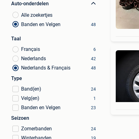
Auto-onderdelen
Alle zoekertjes
Banden en Velgen
48
Taal
Français
6
Nederlands
42
Nederlands & Français
48
Type
Band(en)
24
Velg(en)
1
Banden en Velgen
23
Seizoen
Zomerbanden
24
Winterbanden
19