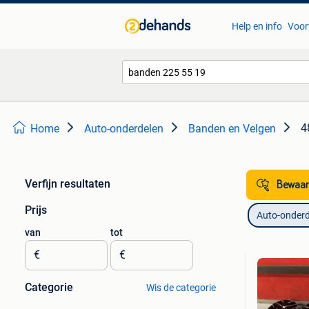
Help en info
Voor
4
Home
Auto-onderdelen
Banden en Velgen
Verfijn resultaten
Bewaar
Prijs
Auto-onderd
van
tot
€
€
Categorie
Wis de categorie