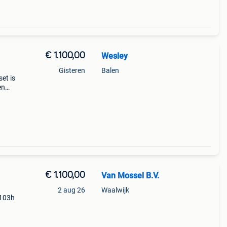
€ 1.100,00
Wesley
Gisteren
Balen
et is
en
€ 1.100,00
Van Mossel B.V.
2 aug 26
Waalwijk
 103h
er: