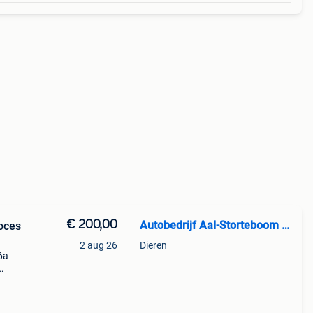
€ 200,00
Autobedrijf Aal-Storteboom Dieren BV
oces
2 aug 26
Dieren
6a
225