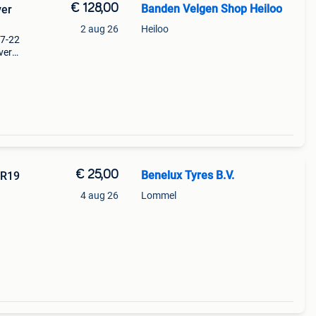
€ 128,00
Banden Velgen Shop Heiloo
ver
2 aug 26
Heiloo
27-22
ver
€ 25,00
Benelux Tyres B.V.
 R19
4 aug 26
Lommel
eason: