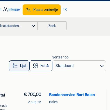
n
Inloggen
FR
Plaats zoekertje
lle afstanden…
Zoek
Sorteer op
Lijst
Foto’s
€ 700,00
Bandenservice Bart Balen
tal
2 aug 26
Balen
breda