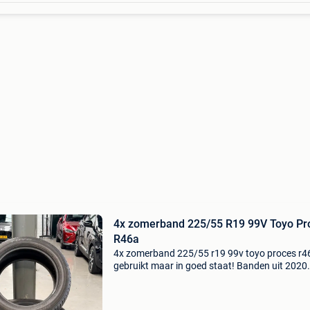
4x zomerband 225/55 R19 99V Toyo Pr
R46a
4x zomerband 225/55 r19 99v toyo proces r4
gebruikt maar in goed staat! Banden uit 2020
kenmerken en eigenschappen: bandbreedte: 
mm bandhoogte: 55 inchmaat | band: 19 inch
loadindex | draagvermo