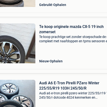
Gebruikt
Ophalen
Te koop originele mazda CX-5 19 inch
zomerset
Te koop prachtige set zonder stoepschade de s
compleet met naafdoppen en tpms sensoren 
met toyo proxes zomerbanden met meer dan
genoeg profiel van elke velg en band is er
afzonderlijk een foto
Nieuw
Ophalen
Audi A6 E-Tron Pirelli PZero Winter
225/55/R19 103H 245/50/R
Audi a6 e-tron pirelli pzero winter 225/55/r19
245/50/r dotcode 4024 kenmerken en
eigenschappen: steekmaat: 5x112 naafdiamet
66,5 et-waarde: 43 bandbreedte: 225 mm