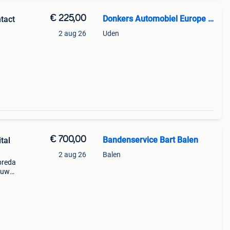
€ 225,00
Donkers Automobiel Europe B.V.
tact
2 aug 26
Uden
is
eten.
€ 700,00
Bandenservice Bart Balen
tal
2 aug 26
Balen
breda
ieuwe