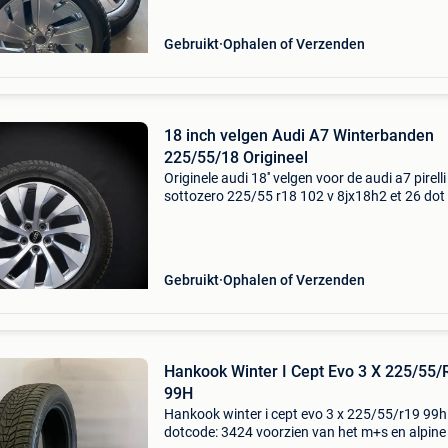
bandhoogte: 55 inchmaat | ve
Gebruikt
Ophalen of Verzenden
18 inch velgen Audi A7 Winterbanden
225/55/18 Origineel
Originele audi 18'' velgen voor de audi a7 pirelli
sottozero 225/55 r18 102 v 8jx18h2 et 26 dot
2422/5022 origineel onderdeel nummer: 4k8 
025 originele naafkappen profieldiepte: 2 x
Gebruikt
Ophalen of Verzenden
Hankook Winter I Cept Evo 3 X 225/55/
99H
Hankook winter i cept evo 3 x 225/55/r19 99h
dotcode: 3424 voorzien van het m+s en alpine