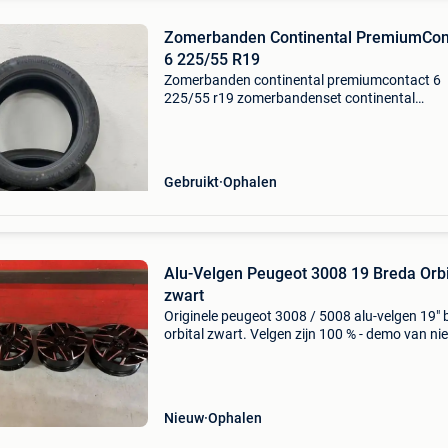
Zomerbanden Continental PremiumCon
6 225/55 R19
Zomerbanden continental premiumcontact 6
225/55 r19 zomerbandenset continental
premiumcontact 6 225/55 r19 extra load. Set 
keurig netjes, niet beschadigd of schuin afgesl
Banden zijn van week
Gebruikt
Ophalen
Alu-Velgen Peugeot 3008 19 Breda Orbi
zwart
Originele peugeot 3008 / 5008 alu-velgen 19" 
orbital zwart. Velgen zijn 100 % - demo van n
auto 5210 26 a356 001096/2022 montage
mogelijk info 014/317674
Nieuw
Ophalen