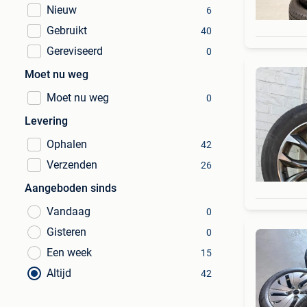
Nieuw
6
Gebruikt
40
Gereviseerd
0
Moet nu weg
Moet nu weg
0
Levering
Ophalen
42
Verzenden
26
Aangeboden sinds
Vandaag
0
Gisteren
0
Een week
15
Altijd
42