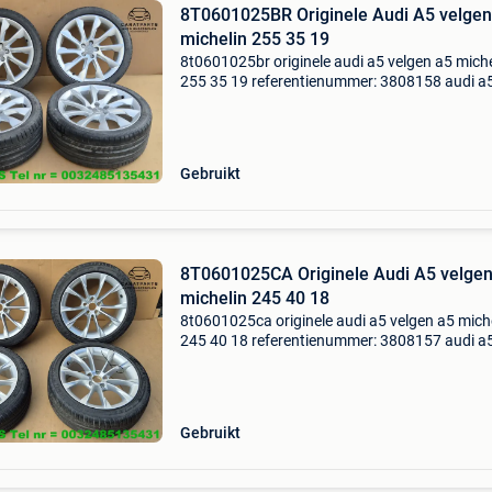
8T0601025BR Originele Audi A5 velgen
michelin 255 35 19
8t0601025br originele audi a5 velgen a5 miche
255 35 19 referentienummer: 3808158 audi a5
8k = 2009-2016 originele velgen aluminium ve
lichtmetalen velgen originele audi velgen velg
ba
Gebruikt
8T0601025CA Originele Audi A5 velgen
michelin 245 40 18
8t0601025ca originele audi a5 velgen a5 mich
245 40 18 referentienummer: 3808157 audi a5
8k = 2009-2016 originele velgen aluminium ve
lichtmetalen velgen originele audi velgen velg
ba
Gebruikt