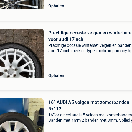
Ophalen
Prachtige occasie velgen en winterban
voor audi 17inch
Prachtige occasie winterset velgen en banden
audi 17 inch merk en type: michelin primacy h
bandenmaat: 245/45 r17 gratis set
sneeuwkettingen geschikt voor audi a4 (b7, b8
audi a5 audi a6, audi
Ophalen
16” AUDİ A5 velgen met zomerbanden
5x112
16” origineel audi̇ a5 velgen met zomerbanden
Banden met 4mm 2 banden met 3mm. Volledi
uitgebalanceerd en is klaar om aan uw voertui
plaatsen! Steekmaat : 5x112 et : 37 bandenma