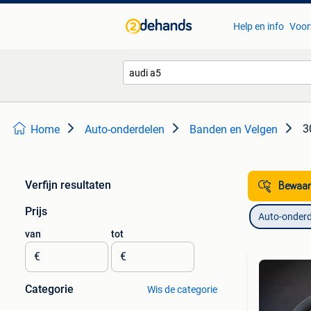
Help en info
Voor
3
Home
Auto-onderdelen
Banden en Velgen
Verfijn resultaten
Bewaar
Prijs
Auto-onderd
van
tot
€
€
Categorie
Wis de categorie