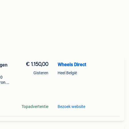
€ 1.150,00
Wheels Direct
lgen
Gisteren
Heel België
20
ron.
o en
Topadvertentie
Bezoek website