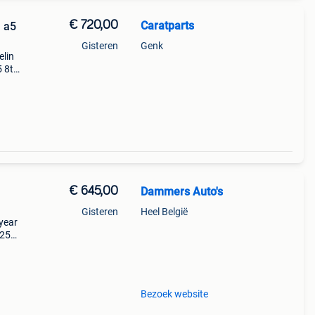
€ 720,00
Caratparts
 a5
Gisteren
Genk
elin
 8t
lgen
en met
€ 645,00
Dammers Auto's
Gisteren
Heel België
dyear
525
Bezoek website