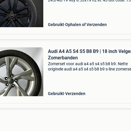
245/40/19 98y 8.5Jx19 h2 et: 43 dot code: 1
origineel onderdeel nummer: 8b3.601.025.Ba
originele naafkappen profieldiepte: 4x 3 mm
dammer
Gebruikt
Ophalen of Verzenden
Audi A4 A5 S4 S5 B8 B9 | 18 inch Velge
Zomerbanden
Zomerset voor audi a4 a5 s4 s5 b8 b9. Nette
originele audi a4 a5 s4 s5 b8 b9 s-line zomerse
voorzien van bridgestone zomerbanden met 
profiel. Direct leverbaar. Inruil mogelijk. Heb je
een se
Gebruikt
Verzenden