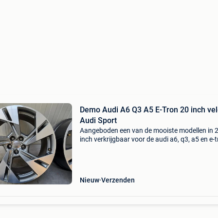
Demo Audi A6 Q3 A5 E-Tron 20 inch ve
Audi Sport
Aangeboden een van de mooiste modellen in 
inch verkrijgbaar voor de audi a6, q3, a5 en e-t
De set is afkomstig van een nieuwe dealer aut
verkeerd in nieuwstaat. Set is tevens getest en
100%
Nieuw
Verzenden