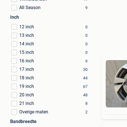
All Season
9
Inch
12 inch
0
13 inch
0
14 inch
0
15 inch
0
16 inch
6
17 inch
30
18 inch
44
19 inch
67
20 inch
48
21 inch
8
Overige maten
2
Bandbreedte