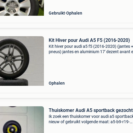
225/60 r16
Gebruikt
Ophalen
Kit Hiver pour Audi A5 F5 (2016-2020)
Kit hiver pour audi a5 f5 (2016-2020) (jantes 
pneus) jantes en aluminium 17' dezent avant e
arrière : pneus apollo alnaf winter 225/50 r17
m+s usure : encore bons à 4mm x2 et 3,3mm 
numér
Ophalen
Thuiskomer Audi A5 sportback gezocht
Ik zoek een thuiskomer voor audi a5 sportbac
nieuw of gebruikt volgende maat: a5-b9-r19-
5×112x66-5