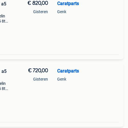
€ 820,00
Caratparts
 a5
Gisteren
Genk
lin
 8t
lgen
en met
€ 720,00
Caratparts
 a5
Gisteren
Genk
elin
 8t
lgen
en met