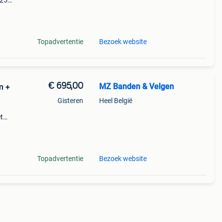
525
Topadvertentie
Bezoek website
€ 695,00
MZ Banden & Velgen
n +
Gisteren
Heel België
t
goed
 nog
Topadvertentie
Bezoek website