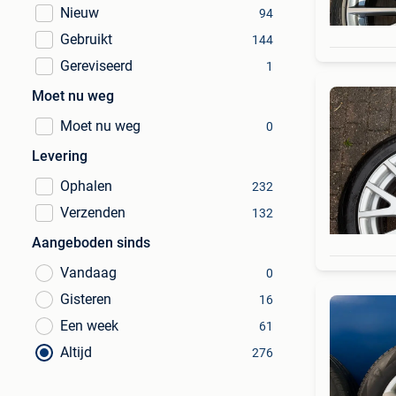
Nieuw
94
Gebruikt
144
Gereviseerd
1
Moet nu weg
Moet nu weg
0
Levering
Ophalen
232
Verzenden
132
Aangeboden sinds
Vandaag
0
Gisteren
16
Een week
61
Altijd
276