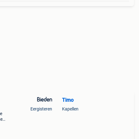
Bieden
Timo
Eergisteren
Kapellen
de
ze
 a5
lgen