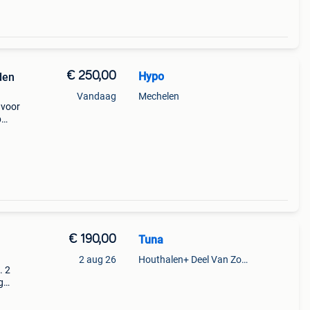
€ 250,00
Hypo
den
Vandaag
Mechelen
 voor
p
 )
€ 190,00
Tuna
2 aug 26
Houthalen+ Deel Van Zonhoven En Zolder
. 2
g
g te
at :