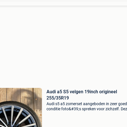
Audi a5 S5 velgen 19inch origineel
255/35R19
Audi s5 a5 zomerset aangeboden in zeer goe
conditie foto&#39;s spreken voor zichzelf. De
warren de originele zomerwielen van mijn audi
maar deze is verkocht al een tijdje dus deze ve
ka