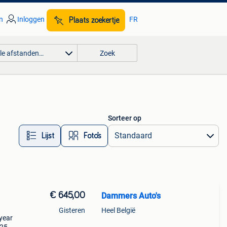
n
Inloggen
FR
Plaats zoekertje
lle afstanden…
Zoek
Sorteer op
Lijst
Foto’s
€ 645,00
Dammers Auto's
Gisteren
Heel België
dyear