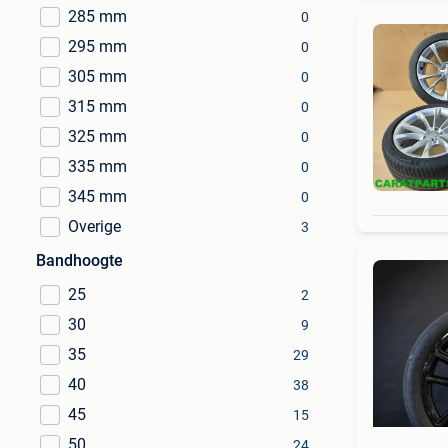
285 mm
0
295 mm
0
305 mm
0
315 mm
0
325 mm
0
335 mm
0
345 mm
0
Overige
3
Bandhoogte
25
2
30
9
35
29
40
38
45
15
50
24