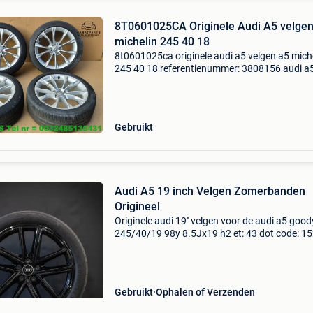
8T0601025CA Originele Audi A5 velgen
michelin 245 40 18
8t0601025ca originele audi a5 velgen a5 mich
245 40 18 referentienummer: 3808156 audi a5
8k = 2009-2016 originele velgen aluminium ve
lichtmetalen velgen originele audi velgen velg
ba
Gebruikt
Audi A5 19 inch Velgen Zomerbanden
Origineel
Originele audi 19'' velgen voor de audi a5 goo
245/40/19 98y 8.5Jx19 h2 et: 43 dot code: 1
origineel onderdeel nummer: 8b3.601.025.Ba
originele naafkappen profieldiepte: 4x 3 mm
dammer
Gebruikt
Ophalen of Verzenden