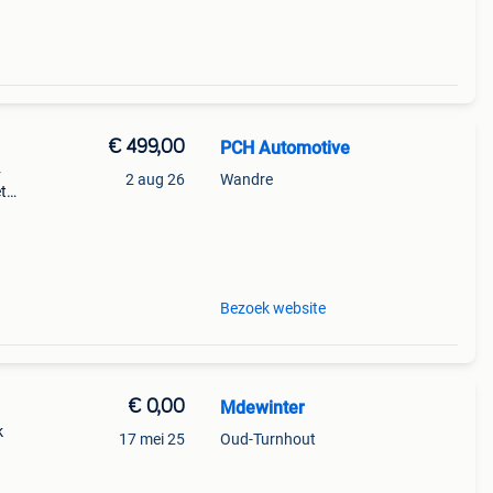
€ 499,00
PCH Automotive
+
2 aug 26
Wandre
t
 98v
x2
Bezoek website
€ 0,00
Mdewinter
k
17 mei 25
Oud-Turnhout