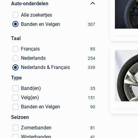
Auto-onderdelen
Alle zoekertjes
Banden en Velgen
307
Taal
Français
85
Nederlands
254
Nederlands & Français
339
Type
Band(en)
35
Velg(en)
151
Banden en Velgen
90
Seizoen
Zomerbanden
81
Winterbanden
41