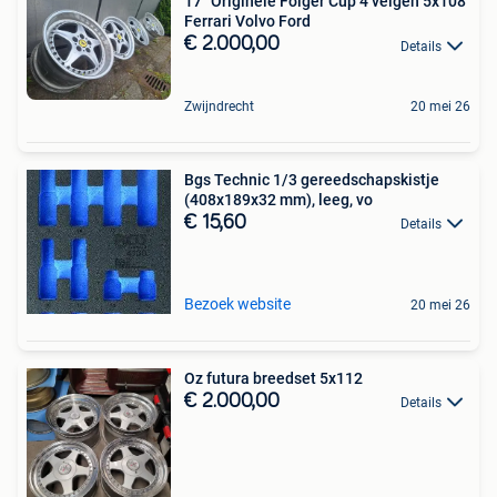
17" Originele Folger Cup 4 velgen 5x108
Ferrari Volvo Ford
€ 2.000,00
Details
Zwijndrecht
20 mei 26
Bgs Technic 1/3 gereedschapskistje
(408x189x32 mm), leeg, vo
€ 15,60
Details
Bezoek website
20 mei 26
Oz futura breedset 5x112
€ 2.000,00
Details