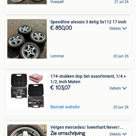
Overpelt
21 jul 26
Speedline alessio 3 delig 5x112 17 inch
€ 850,00
Details
Lommel
20 jun 26
174-stukken dop Set assortiment, 1/4 +
1/2, Inch Maten
€ 103,07
Details
Bezoek website
20 jun 26
Velgen mercedes/ lowerhart/kever/...
Zie omschrijving
Details