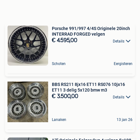
Porsche 991/997 4/4S Originele 20inch
INTERRAD FORGED velgen
€ 4.595,00
Details
Schoten
Eergisteren
BBS RS211 8jx16 ET11 RS076 10jx16
ET11 3 delig 5x120 bmw m3
€ 3.500,00
Details
Lanaken
13 jan 26