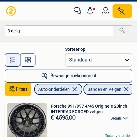
Banden en Velgen
Sorteer op
Alle afstanden…
Bewaar je zoekopdracht
Filters
Auto-onderdelen
Banden en Velgen
V
Porsche 991/997 4/4S Originele 20inch
INTERRAD FORGED velgen
€ 4.595,00
Details
Topadvertentie