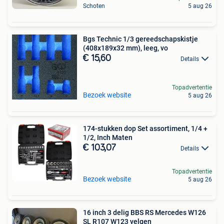
Schoten
5 aug 26
Bgs Technic 1/3 gereedschapskistje
(408x189x32 mm), leeg, vo
€ 15,60
Details
Topadvertentie
Bezoek website
5 aug 26
174-stukken dop Set assortiment, 1/4 +
1/2, Inch Maten
€ 103,07
Details
Topadvertentie
Bezoek website
5 aug 26
16 inch 3 delig BBS RS Mercedes W126
SL R107 W123 velgen