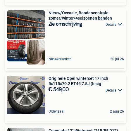
Nieuw/Occasie, Bandencentrale
zomer/winter/4seizoenen banden
Zie omschrijving
Details
Met Garantie
Nieuwerkerken
20 jul 26
Originele Opel winterset 17 inch
5x115x70.2 ET45 7.5J (Insig
€ 549,00
Details
Oldenzaal
2 aug 26
Complete 17" Winterset (215/55 R17)