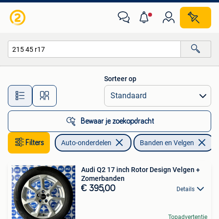
Banden en Velgen
Sorteer op
Alle afstanden…
Bewaar je zoekopdracht
Filters
Auto-onderdelen
Banden en Velgen
V
Audi Q2 17 inch Rotor Design Velgen +
Zomerbanden
€ 395,00
Details
Topadvertentie