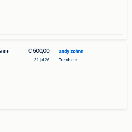
€ 500,00
andy zohnn
 500€
31 jul 26
Trembleur