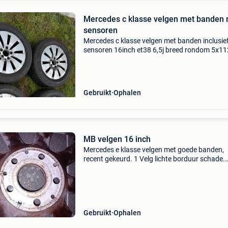
Mercedes c klasse velgen met banden
sensoren
Mercedes c klasse velgen met banden inclusie
sensoren 16inch et38 6,5j breed rondom 5x11
velgen: a205 401 0100 uiteraard passend op
meerdere modellen prijs 150€
Gebruikt
Ophalen
MB velgen 16 inch
Mercedes e klasse velgen met goede banden,
recent gekeurd. 1 Velg lichte borduur schade.
Continental.steek 5 x 112. Past op meerdere
modellen
Gebruikt
Ophalen