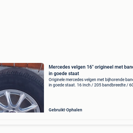
Mercedes velgen 16" origineel met ba
in goede staat
Originele mercedes velgen met bijhorende ba
in goede staat. 16 Inch / 205 bandbreedte / 6
hoogte. Lagen op een type w 205. Enkel af te 
Bij interesse, laat gerust iets weten.
Gebruikt
Ophalen