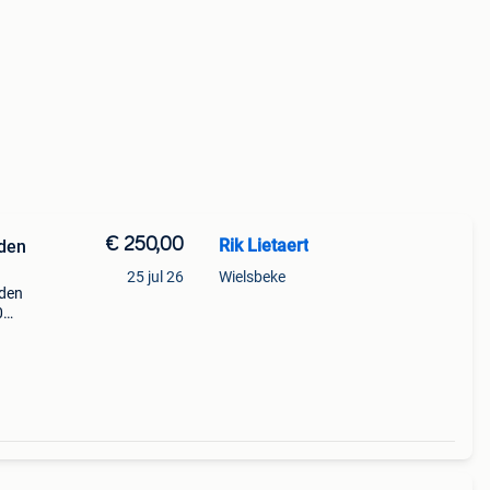
€ 250,00
Rik Lietaert
nden
25 jul 26
Wielsbeke
nden
0
halen.