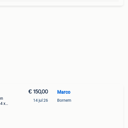
€ 150,00
Marco
en
14 jul 26
Bornem
 4 x
 slk