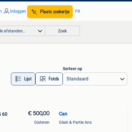
n
Inloggen
FR
Plaats zoekertje
lle afstanden…
Zoek
Sorteer op
Lijst
Foto’s
€ 500,00
Can
5 60
Gisteren
Glain & Partie Ans