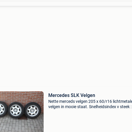
Mercedes SLK Velgen
Nette merceds velgen 205 x 60/r16 lichtmetal
velgen in mooie staat. Snelheidsindex v steek :
108 zomerbanden 4 mm profiel. Afkomstig van
maar past uiteraard ook op andere modellen
afhalen te