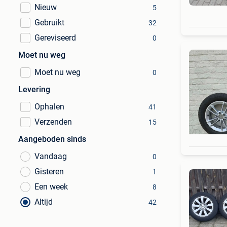
Nieuw
5
Gebruikt
32
Gereviseerd
0
Moet nu weg
Moet nu weg
0
Levering
Ophalen
41
Verzenden
15
Aangeboden sinds
Vandaag
0
Gisteren
1
Een week
8
Altijd
42