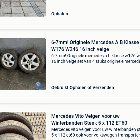
Ophalen
6-7mm! Originele Mercedes A B Klasse
W176 W246 16 inch velge
6-7mm! Originele mercedes a b klasse w176 
16 inch velge set van 4 stuks originele merced
klasse b-klasse w176 w246 16 inch lichtmetal
velgen 5x112 met winter banden winterset va
a-merk
Gebruikt
Ophalen of Verzenden
Mercedes Vito Velgen voor uw
Winterbanden Steek 5 x 112 ET60
Mercedes vito velgen voor uw winterbanden s
5 x 112 et60 ook voor volkswagen transporter