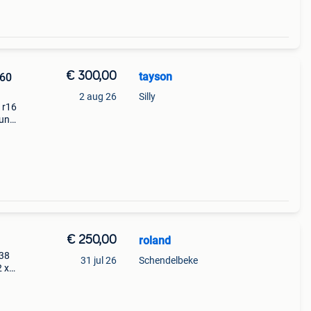
€ 300,00
tayson
 60
2 aug 26
Silly
 r16
 un
 a de
€ 250,00
roland
 38
31 jul 26
Schendelbeke
2 x