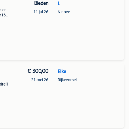
Bieden
L
b en
11 jul 26
Ninove
 r16
oende
€ 300,00
Elke
21 mei 26
Rijkevorsel
relli