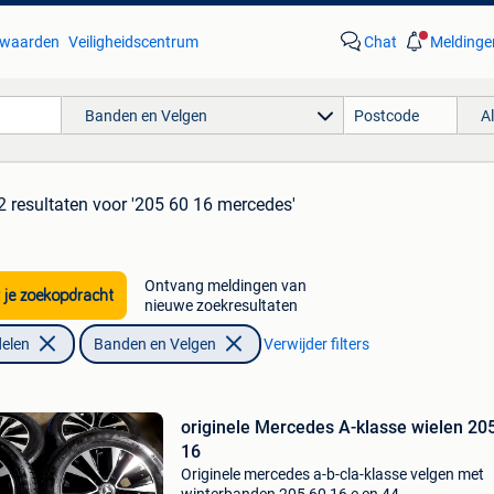
waarden
Veiligheidscentrum
Chat
Meldinge
Banden en Velgen
A
2 resultaten
voor '205 60 16 mercedes'
Ontvang meldingen van
 je zoekopdracht
nieuwe zoekresultaten
elen
Banden en Velgen
Verwijder filters
originele Mercedes A-klasse wielen 20
16
Originele mercedes a-b-cla-klasse velgen met