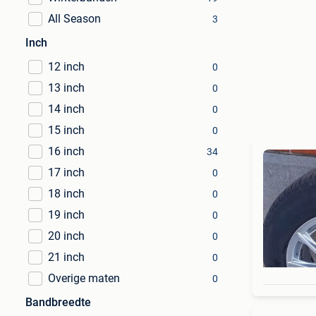
All Season
3
Inch
12 inch
0
13 inch
0
14 inch
0
15 inch
0
16 inch
34
17 inch
0
18 inch
0
19 inch
0
20 inch
0
21 inch
0
Overige maten
0
Bandbreedte