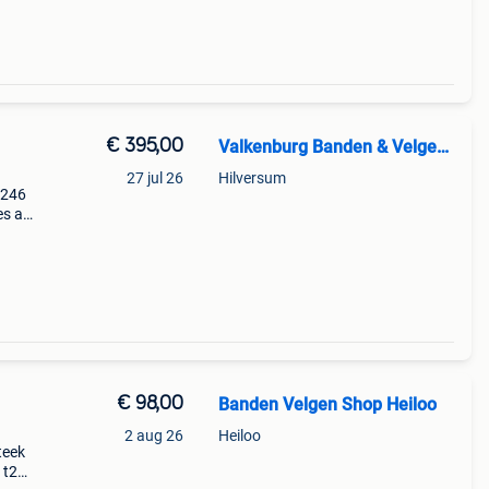
€ 395,00
Valkenburg Banden & Velgen B.V.
27 jul 26
Hilversum
w246
es a-
en
n het
€ 98,00
Banden Velgen Shop Heiloo
2 aug 26
Heiloo
teek
 t2