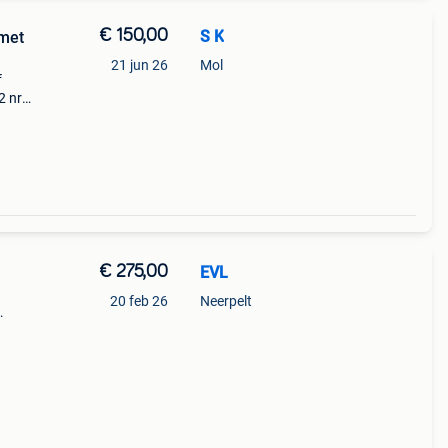
€ 150,00
S K
 met
21 jun 26
Mol
f
2 nr
€ 275,00
EVL
20 feb 26
Neerpelt