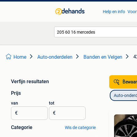
Help en info
Voor
4
Home
Auto-onderdelen
Banden en Velgen
Verfijn resultaten
Bewaar
Prijs
Auto-onderd
van
tot
€
€
Categorie
Wis de categorie