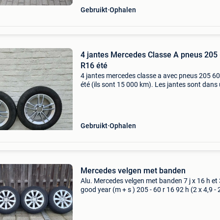
Gebruikt
Ophalen
4 jantes Mercedes Classe A pneus 205
R16 été
4 jantes mercedes classe a avec pneus 205 60
été (ils sont 15 000 km). Les jantes sont dans
bel état ! Entraxe 5x112 étaient sur une classe
2019
Gebruikt
Ophalen
Mercedes velgen met banden
Alu. Mercedes velgen met banden 7 j x 16 h et
good year (m + s ) 205 - 60 r 16 92 h (2 x 4,9 - 
4,5