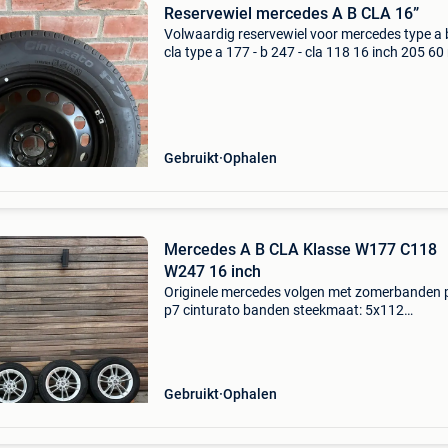
Reservewiel mercedes A B CLA 16”
Volwaardig reservewiel voor mercedes type a 
cla type a 177 - b 247 - cla 118 16 inch 205 60
pirelli cinturato p7 zeer goede staat met vold
profiel. Niet geldig bij amg line.
Gebruikt
Ophalen
Mercedes A B CLA Klasse W177 C118
W247 16 inch
Originele mercedes volgen met zomerbanden pi
p7 cinturato banden steekmaat: 5x112
naafdiameter: 66.6Mm et44
Gebruikt
Ophalen