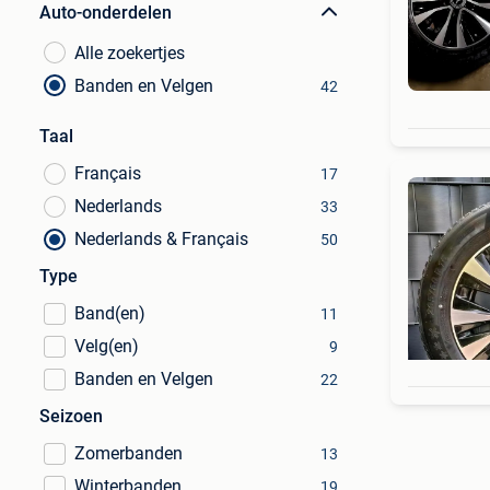
Auto-onderdelen
Alle zoekertjes
Banden en Velgen
42
Taal
Français
17
Nederlands
33
Nederlands & Français
50
Type
Band(en)
11
Velg(en)
9
Banden en Velgen
22
Seizoen
Zomerbanden
13
Winterbanden
19