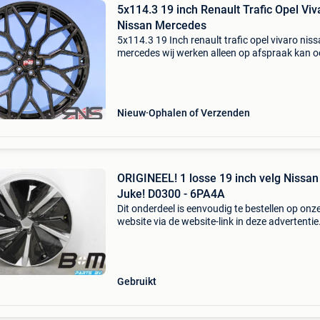
5x114.3 19 inch Renault Trafic Opel Vivaro
Nissan Mercedes
5x114.3 19 Inch renault trafic opel vivaro nis
mercedes wij werken alleen op afspraak kan 
&#39;s avonds en in het weekend velgen steek
5x114.3 Naaf: 66.1 Velgbreedte:10j et:45
setprijzen:
Nieuw
Ophalen of Verzenden
ORIGINEEL! 1 losse 19 inch velg Nissan
Juke! D0300 - 6PA4A
Dit onderdeel is eenvoudig te bestellen op onz
website via de website-link in deze advertentie
Origineel! 1 Losse 19 inch velg nissan juke! D0
6pa4a €149,50 euro inclusief btw. De set vel
Gebruikt