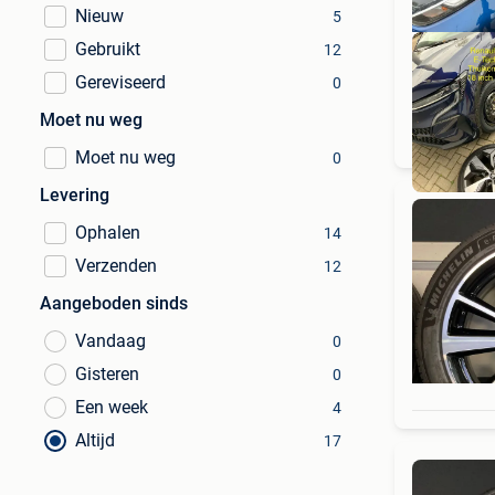
Nieuw
5
Gebruikt
12
Gereviseerd
0
Moet nu weg
Moet nu weg
0
Levering
Ophalen
14
Verzenden
12
Aangeboden sinds
Vandaag
0
Gisteren
0
Een week
4
Altijd
17