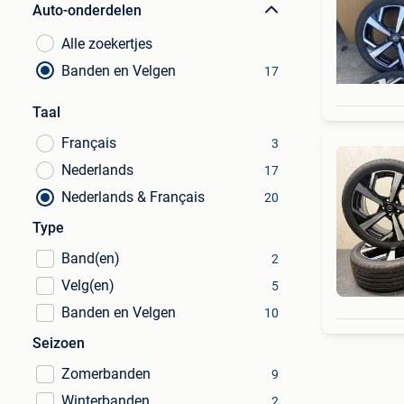
Auto-onderdelen
Alle zoekertjes
Banden en Velgen
17
Taal
Français
3
Nederlands
17
Nederlands & Français
20
Type
Band(en)
2
Velg(en)
5
Banden en Velgen
10
Seizoen
Zomerbanden
9
Winterbanden
2