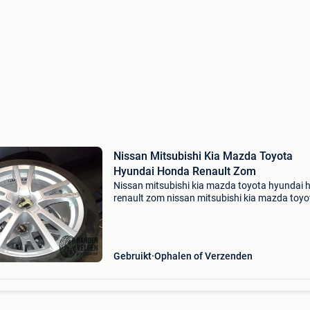
Nissan Mitsubishi Kia Mazda Toyota
Hyundai Honda Renault Zom
Nissan mitsubishi kia mazda toyota hyundai 
renault zom nissan mitsubishi kia mazda toyo
hyundai honda renault jeep 19 inch zomerset !
Nissan qashqai, hyundai ix35, renault koleos,
kadjar, jee
Gebruikt
Ophalen of Verzenden