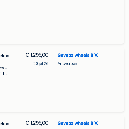
€ 1.295,00
Geveba wheels B.V.
Tekna
20 jul 26
Antwerpen
gen +
j11
Et 40
€ 1.295,00
Geveba wheels B.V.
Tekna