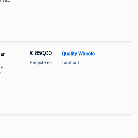
mstig
.3
nch
€ 850,00
Quality Wheels
jar
Eergisteren
Turnhout
 +
r:
hqai
2024)