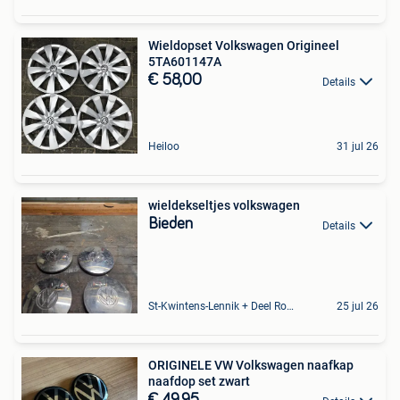
Wieldopset Volkswagen Origineel
5TA601147A
€ 58,00
Details
Heiloo
31 jul 26
wieldekseltjes volkswagen
Bieden
Details
St-Kwintens-Lennik + Deel Roosdaal
25 jul 26
ORIGINELE VW Volkswagen naafkap
naafdop set zwart