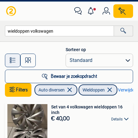
Wieldoppen
Sorteer op
Alle afstanden…
Bewaar je zoekopdracht
Filters
Auto diversen
Wieldoppen
Verwijder f
Set van 4 volkswagen wieldoppen 16
inch
€ 40,00
Details