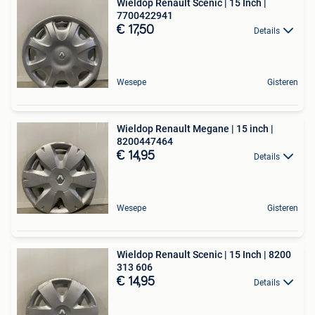
Wieldop Renault Scenic | 15 Inch |
7700422941
€ 17,50
Details
Wesepe
Gisteren
Wieldop Renault Megane | 15 inch |
8200447464
€ 14,95
Details
Wesepe
Gisteren
Wieldop Renault Scenic | 15 Inch | 8200
313 606
€ 14,95
Details