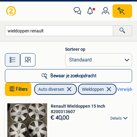
Wieldoppen
Sorteer op
Alle afstanden…
Bewaar je zoekopdracht
Filters
Auto diversen
Wieldoppen
Verwijder f
Renault Wieldoppen 15 Inch
8200313607
€ 40,00
Details