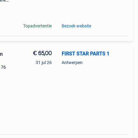
nkzij
akt
Topadvertentie
Bezoek website
€ 65,00
FIRST STAR PARTS 1
en
31 jul 26
Antwerpen
176
t van
nje/