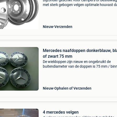
Bijzonder geschikt voor campers of bestelwa
met sterk gebogen velgen optimale houvast da
ringsluiting met 2 verstelmogelijkheden gema
van hoogwaardig abs-kunststof met chromen
afwerking de
Nieuw
Verzenden
Mercedes naafdoppen donkerblauw, b
of zwart 75 mm
De wieldoppen zijn nieuw en ongebruikt de
buitendiameter van de doppen is 75 mm / bin
klemmaat is 70 mm zijn bestemd voor de mee
mercedes originele velgen de prijs voor de set 
Nieuw
Ophalen of Verzenden
4 mercedes velgen