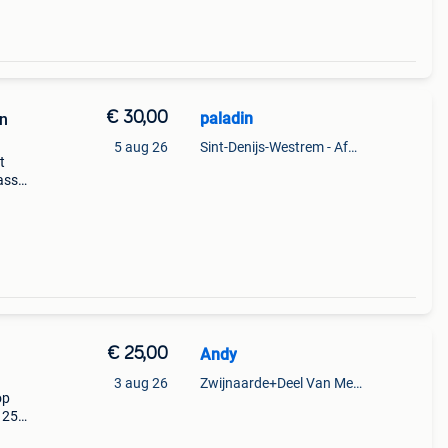
€ 30,00
paladin
n
5 aug 26
Sint-Denijs-Westrem - Afsnee
t
assen
voor
€ 25,00
Andy
3 aug 26
Zwijnaarde+Deel Van Merelbeke
op
s 25