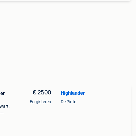
€ 25,00
Highlander
er
Eergisteren
De Pinte
wart.
.
25