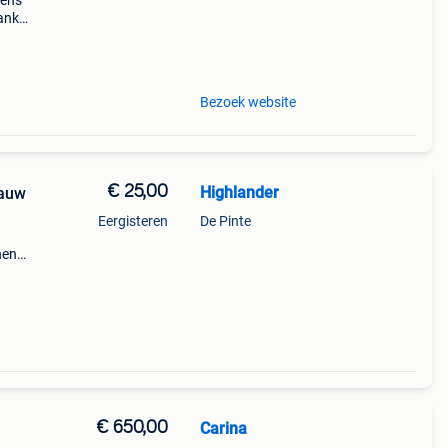
gens
nkzij
akt
Bezoek website
€ 25,00
Highlander
lauw
Eergisteren
De Pinte
nen
ste
is €25
€ 650,00
Carina