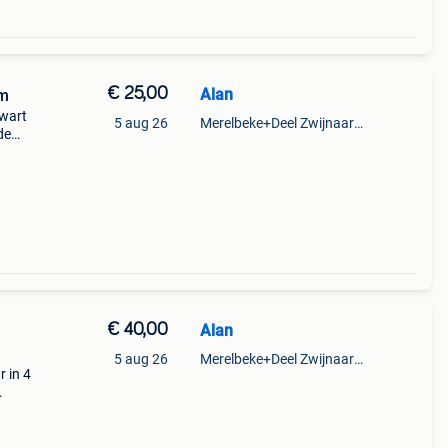
€ 25,00
Alan
mm
zwart
5 aug 26
Merelbeke+Deel Zwijnaarde
de
€ 40,00
Alan
5 aug 26
Merelbeke+Deel Zwijnaarde
 in 4
s €40