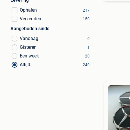
Levering
Ophalen
217
Verzenden
150
Aangeboden sinds
Vandaag
0
Gisteren
1
Een week
20
Altijd
240