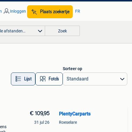
n
Inloggen
FR
Plaats zoekertje
lle afstanden…
Zoek
Sorteer op
Lijst
Foto’s
€ 109,95
PlentyCarparts
31 jul 26
Roeselare
gens