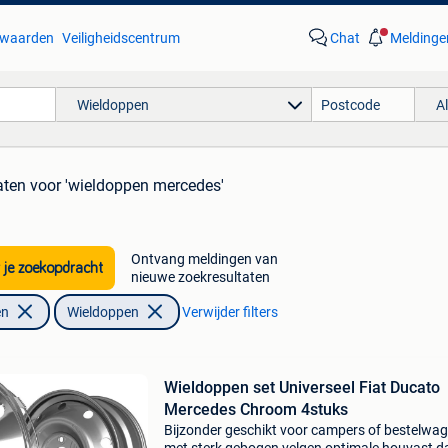
waarden
Veiligheidscentrum
Chat
Meldinge
Wieldoppen
A
aten
voor 'wieldoppen mercedes'
Ontvang meldingen van
 je zoekopdracht
nieuwe zoekresultaten
en
Wieldoppen
Verwijder filters
Wieldoppen set Universeel Fiat Ducato
Mercedes Chroom 4stuks
Bijzonder geschikt voor campers of bestelwa