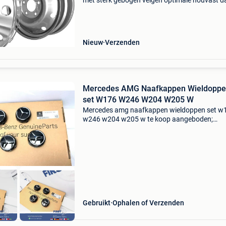
met sterk gebogen velgen optimale houvast da
ringsluiting met 2 verstelmogelijkheden gema
van hoogwaardig abs-kunststof met chromen
afwerking de
Nieuw
Verzenden
Mercedes AMG Naafkappen Wieldopp
set W176 W246 W204 W205 W
Mercedes amg naafkappen wieldoppen set w
w246 w204 w205 w te koop aangeboden;
mercedes amg naafkappen set - mercedes - se
4 - zwart - ook op voorraad: rood/ zwart/ ora
blauw/ zilver/ grij
Gebruikt
Ophalen of Verzenden