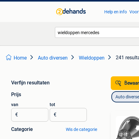
Help en info
Voor
241 result
Home
Auto diversen
Wieldoppen
Verfijn resultaten
Bewaar
Prijs
Auto divers
van
tot
€
€
Categorie
Wis de categorie