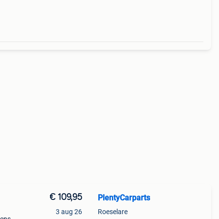
€ 109,95
PlentyCarparts
3 aug 26
Roeselare