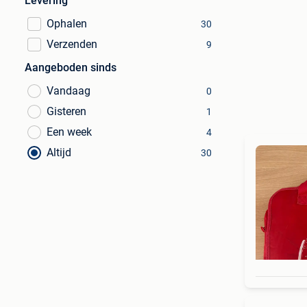
Levering
Ophalen
30
Verzenden
9
Aangeboden sinds
Vandaag
0
Gisteren
1
Een week
4
Altijd
30