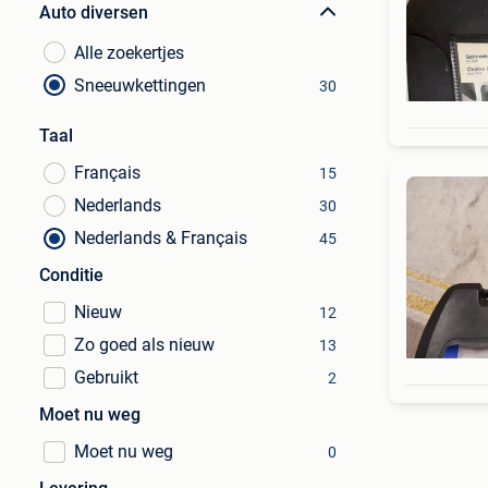
Auto diversen
Alle zoekertjes
Sneeuwkettingen
30
Taal
Français
15
Nederlands
30
Nederlands & Français
45
Conditie
Nieuw
12
Zo goed als nieuw
13
Gebruikt
2
Moet nu weg
Moet nu weg
0