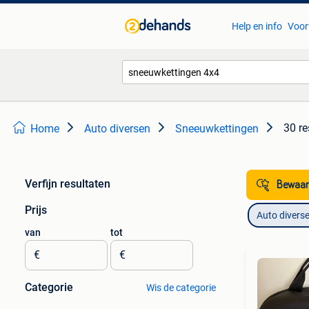
Help en info
Voor
30 re
Home
Auto diversen
Sneeuwkettingen
Verfijn resultaten
Bewaar
Prijs
Auto divers
van
tot
€
€
Categorie
Wis de categorie