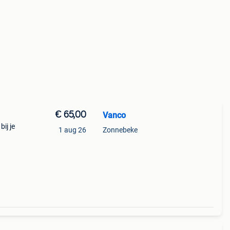
€ 65,00
Vanco
ij je
1 aug 26
Zonnebeke