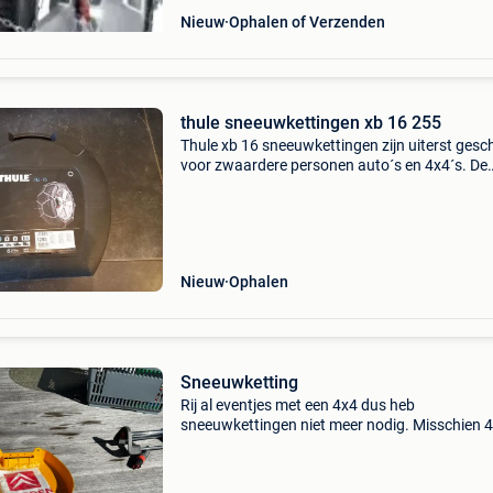
Nieuw
Ophalen of Verzenden
thule sneeuwkettingen xb 16 255
Thule xb 16 sneeuwkettingen zijn uiterst gesch
voor zwaardere personen auto´s en 4x4´s. De
sneeuwkettingen kunnen een zwaar gewicht e
hoge tractie aan. De thule xb 16 sneeuwketti
bieden ge
Nieuw
Ophalen
Sneeuwketting
Rij al eventjes met een 4x4 dus heb
sneeuwkettingen niet meer nodig. Misschien 4
maal gebruikt geweest die kettingen