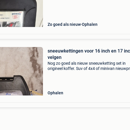
Eenvoudig te monteren en voorzien van
automatische spanning. Geschikt vo
Zo goed als nieuw
Ophalen
sneeuwkettingen voor 16 inch en 17 in
velgen
Nog zo goed als nieuw sneeuwketting set in
origineel koffer. Suv of 4x4 of minivan nieuwpr
was 95 euro. Nu tegen elk aanvaardbaar bod 
45 euro
Ophalen