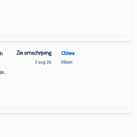
Zie omschrijving
Chiwa
ch
3 aug 26
Dilsen
ijs
vanaf