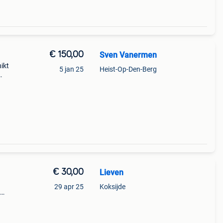
€ 150,00
Sven Vanermen
ikt
5 jan 25
Heist-Op-Den-Berg
n een
ngen
€ 30,00
Lieven
29 apr 25
Koksijde