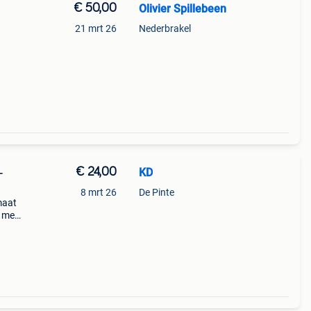
€ 50,00
Olivier Spillebeen
21 mrt 26
Nederbrakel
€ 24,00
KD
-
8 mrt 26
De Pinte
maat
) met