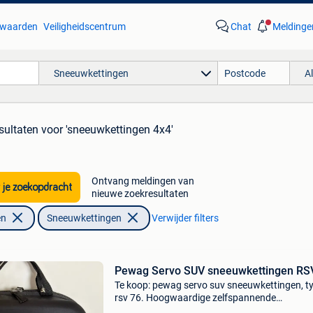
waarden
Veiligheidscentrum
Chat
Meldinge
Sneeuwkettingen
A
sultaten
voor 'sneeuwkettingen 4x4'
Ontvang meldingen van
 je zoekopdracht
nieuwe zoekresultaten
en
Sneeuwkettingen
Verwijder filters
Pewag Servo SUV sneeuwkettingen RS
Te koop: pewag servo suv sneeuwkettingen, t
rsv 76. Hoogwaardige zelfspannende
sneeuwkettingen van het kwaliteitsmerk pewa