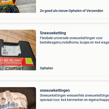
Zo goed als nieuw
Ophalen of Verzenden
Sneeuwketting
Flexibele universele sneeuwkettingen voor
bestelwagens,mobilhome, busjes en 4x4 wag
de staat is nieuw. Carpoint art1725015 in stev
pvc koffer
Ophalen
sneeuwkettingen
Sneeuwkettingen weissenfels sneeuwketting
speciaal voor 4x4 kenmerken en eigenschappe
extra product informatie: prijs : € 25,00 leverin
ophalen conditie: gebruikt referentienummer: