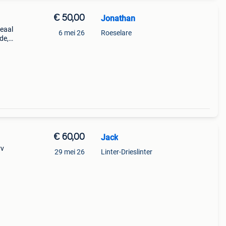
€ 50,00
Jonathan
deaal
6 mei 26
Roeselare
de,
€ 60,00
Jack
rv
29 mei 26
Linter-Drieslinter