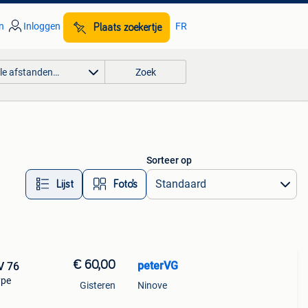
n
Inloggen
FR
Plaats zoekertje
lle afstanden…
Zoek
Sorteer op
Lijst
Foto’s
€ 60,00
peterVG
V 76
ype
Gisteren
Ninove
g.