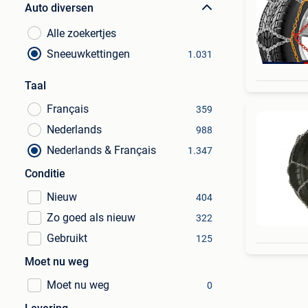
Auto diversen
Alle zoekertjes
Sneeuwkettingen
1.031
Taal
Français
359
Nederlands
988
Nederlands & Français
1.347
Conditie
Nieuw
404
Zo goed als nieuw
322
Gebruikt
125
Moet nu weg
Moet nu weg
0