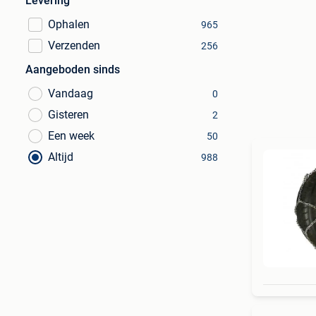
Levering
Ophalen
965
Verzenden
256
Aangeboden sinds
Vandaag
0
Gisteren
2
Een week
50
Altijd
988