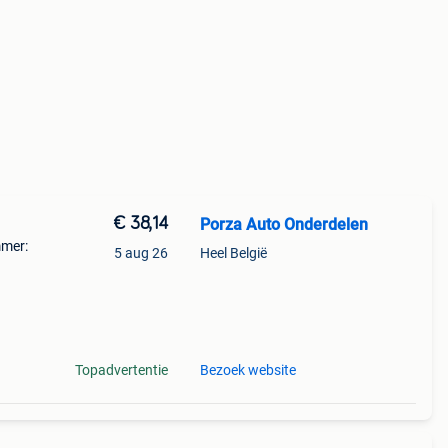
€ 38,14
Porza Auto Onderdelen
mmer:
5 aug 26
Heel België
--------
Topadvertentie
Bezoek website