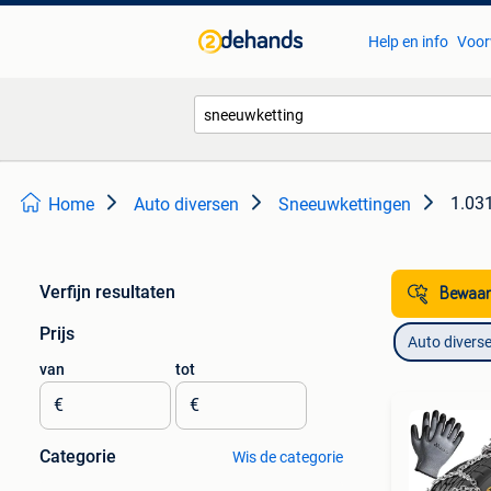
Help en info
Voor
1.031
Home
Auto diversen
Sneeuwkettingen
Verfijn resultaten
Bewaar
Prijs
Auto divers
van
tot
€
€
Categorie
Wis de categorie