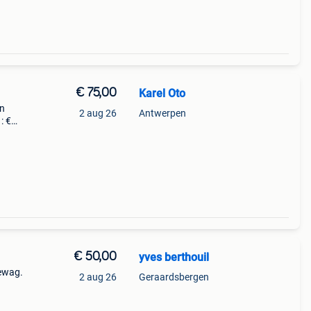
€ 75,00
Karel Oto
en
2 aug 26
Antwerpen
€ 50,00
yves berthouil
ewag.
2 aug 26
Geraardsbergen