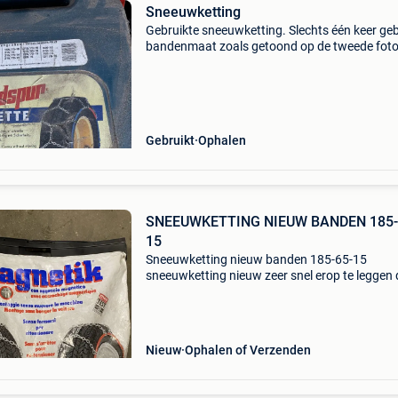
Sneeuwketting
Gebruikte sneeuwketting. Slechts één keer geb
bandenmaat zoals getoond op de tweede foto
Gebruikt
Ophalen
SNEEUWKETTING NIEUW BANDEN 185-
15
Sneeuwketting nieuw banden 185-65-15
sneeuwketting nieuw zeer snel erop te leggen
magneten voor de banden maat 185-65-15 n
in verpakking prijs € 35 kenmerken en
eigenschappen: extra p
Nieuw
Ophalen of Verzenden