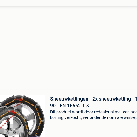
Sneeuwkettingen - 2x sneeuwketting - 
90 - EN 16662-1 &
Dit product wordt door redealer.nl met een ho
korting verkocht, ver onder de normale winkelp
Omschrijving van het product (voor een volled
omschrijving van het product, kijk op de websit