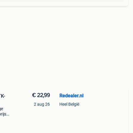
€ 22,99
Redealer.nl
TK-
2 aug 26
Heel België
ge
rijs.
ige
e),