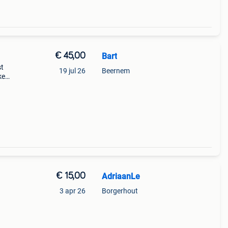
€ 45,00
Bart
st
19 jul 26
Beernem
ke
€ 15,00
AdriaanLe
3 apr 26
Borgerhout