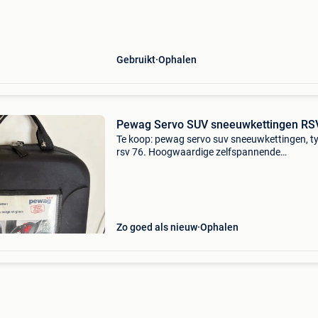
r13-r14)
Gebruikt
Ophalen
Pewag Servo SUV sneeuwkettingen RS
Te koop: pewag servo suv sneeuwkettingen, t
rsv 76. Hoogwaardige zelfspannende
sneeuwkettingen van het kwaliteitsmerk pewa
Eenvoudig te monteren en voorzien van
automatische spanning. Geschikt vo
Zo goed als nieuw
Ophalen