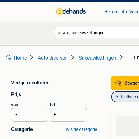
Help en info
Voor
111 r
Home
Auto diversen
Sneeuwkettingen
Verfijn resultaten
Bewaar
Prijs
Auto divers
van
tot
€
€
Categorie
Wis de categorie