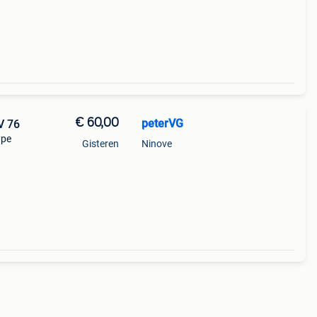
€ 60,00
peterVG
V 76
ype
Gisteren
Ninove
g.