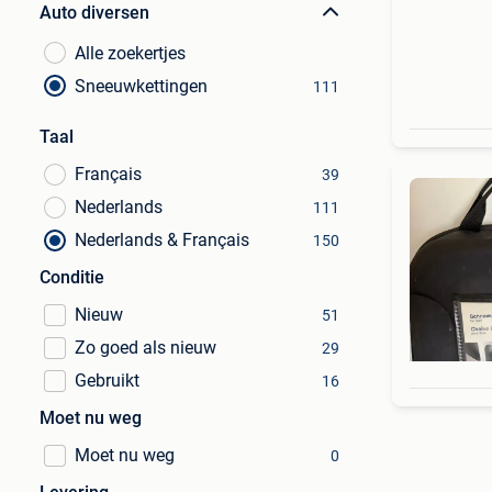
Auto diversen
Alle zoekertjes
Sneeuwkettingen
111
Taal
Français
39
Nederlands
111
Nederlands & Français
150
Conditie
Nieuw
51
Zo goed als nieuw
29
Gebruikt
16
Moet nu weg
Moet nu weg
0