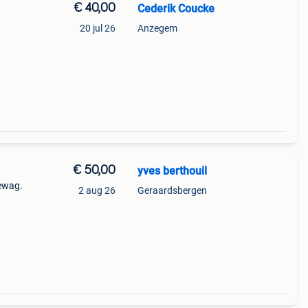
€ 40,00
Cederik Coucke
20 jul 26
Anzegem
€ 50,00
yves berthouil
ewag.
2 aug 26
Geraardsbergen