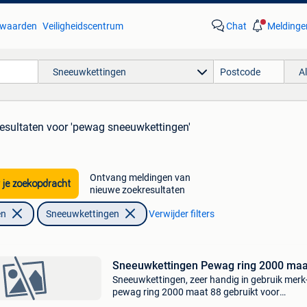
waarden
Veiligheidscentrum
Chat
Meldinge
Sneeuwkettingen
A
esultaten
voor 'pewag sneeuwkettingen'
Ontvang meldingen van
 je zoekopdracht
nieuwe zoekresultaten
en
Sneeuwkettingen
Verwijder filters
Sneeuwkettingen Pewag ring 2000 maa
Sneeuwkettingen, zeer handig in gebruik merk
pewag ring 2000 maat 88 gebruikt voor
bandenmaat 205/65 r15, (maar ook geschikt 