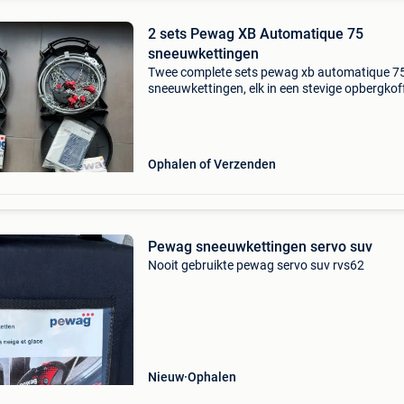
2 sets Pewag XB Automatique 75
sneeuwkettingen
Twee complete sets pewag xb automatique 7
sneeuwkettingen, elk in een stevige opbergkoff
totaal vier sneeuwkettingen, inclusief
montagehandleidingen en accessoires.
Automatische naspanning en g
Ophalen of Verzenden
Pewag sneeuwkettingen servo suv
Nooit gebruikte pewag servo suv rvs62
Nieuw
Ophalen