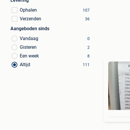
Levering
Ophalen
107
Verzenden
36
Aangeboden sinds
Vandaag
0
Gisteren
2
Een week
8
Altijd
111