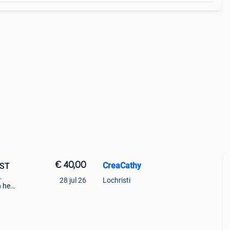
€ 40,00
CreaCathy
 ST
.
28 jul 26
Lochristi
n het
.