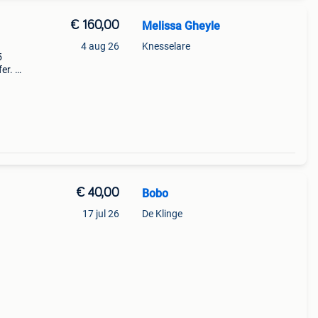
€ 160,00
Melissa Gheyle
4 aug 26
Knesselare
5
er. In
€ 40,00
Bobo
17 jul 26
De Klinge