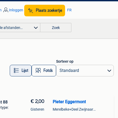
n
Inloggen
FR
Plaats zoekertje
lle afstanden…
Zoek
Sorteer op
Lijst
Foto’s
€ 2,00
Pieter Eggermont
t 88
-type:
Gisteren
Merelbeke+Deel Zwijnaarde
voor