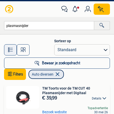
Auto diversen
Sorteer op
Alle afstanden…
Bewaar je zoekopdracht
Filters
Auto diversen
TM Toorts voor de TM CUT 40
Plasmasnijder met Digitaal
€ 39,99
Details
Topadvertentie
Bezoek website
30 mei 26