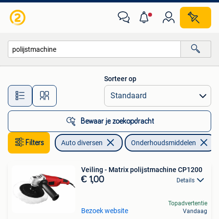
Onderhoudsmiddelen
Sorteer op
Alle afstanden…
Bewaar je zoekopdracht
Filters
Auto diversen
Onderhoudsmiddelen
Veiling - Matrix polijstmachine CP1200
€ 1,00
Details
Topadvertentie
Bezoek website
Vandaag