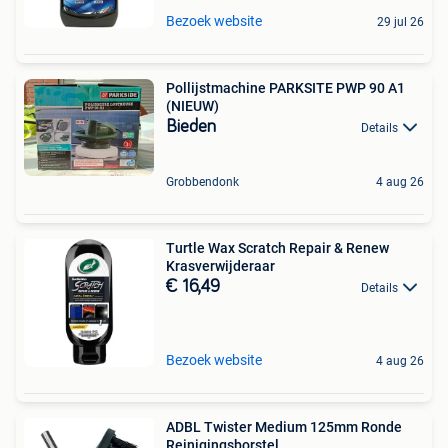
Bezoek website
29 jul 26
Pollijstmachine PARKSITE PWP 90 A1
(NIEUW)
Bieden
Details
Grobbendonk
4 aug 26
Turtle Wax Scratch Repair & Renew
Krasverwijderaar
€ 16,49
Details
Bezoek website
4 aug 26
ADBL Twister Medium 125mm Ronde
Reinigingsborstel