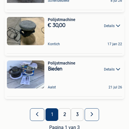
Schendelbeke
8 jul 26
Polijstmachine
€ 30,00
Details
Kontich
17 jan 22
Polijstmachine
Bieden
Details
Aalst
21 jul 26
1
2
3
Pagina 1 van 3