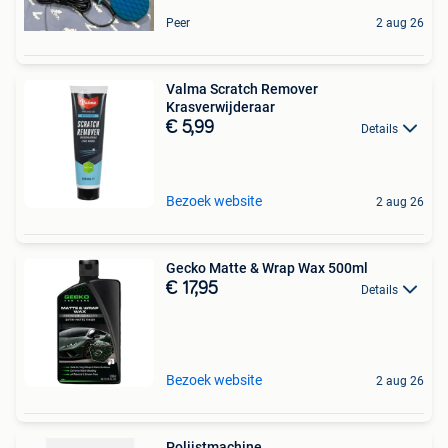
Peer
2 aug 26
Valma Scratch Remover
Krasverwijderaar
€ 5,99
Details
Bezoek website
2 aug 26
Gecko Matte & Wrap Wax 500ml
€ 17,95
Details
Bezoek website
2 aug 26
Polijstmachine