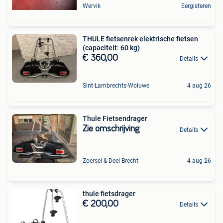
Wervik
Eergisteren
THULE fietsenrek elektrische fietsen
(capaciteit: 60 kg)
€ 360,00
Details
Sint-Lambrechts-Woluwe
4 aug 26
Thule Fietsendrager
Zie omschrijving
Details
Zoersel & Deel Brecht
4 aug 26
thule fietsdrager
€ 200,00
Details