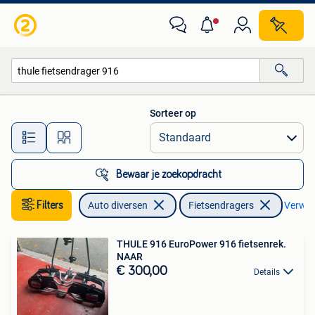
Fietsendragers
Sorteer op
Alle afstanden…
Bewaar je zoekopdracht
Filters
Auto diversen
Fietsendragers
Verwijd
THULE 916 EuroPower 916 fietsenrek.
NAAR
€ 300,00
Details