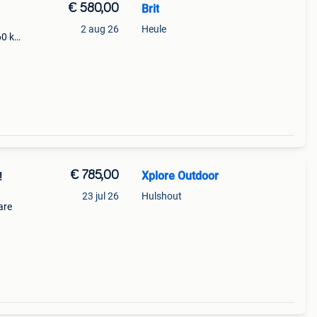
€ 580,00
Brit
2 aug 26
Heule
0 kg.
ot
€ 785,00
Xplore Outdoor
!
23 jul 26
Hulshout
are