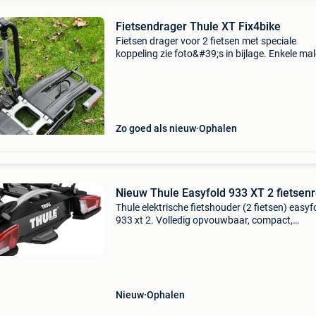
Fietsendrager Thule XT Fix4bike
Fietsen drager voor 2 fietsen met speciale
koppeling zie foto&#39;s in bijlage. Enkele ma
gebruikt. Weg wegens aankoop andere wage
ander type trekhaak. Thule easyfold xt 2 fix4bi
trekh
Zo goed als nieuw
Ophalen
Nieuw Thule Easyfold 933 XT 2 fietsen
Thule elektrische fietshouder (2 fietsen) easyf
933 xt 2. Volledig opvouwbaar, compact,
eenvoudig te gebruiken en compatibel met alle
soorten fietsen. Het is een nieuw, redelijk aan
alstublieft
Nieuw
Ophalen