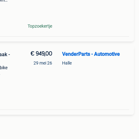
 om
baar
sl
Topzoekertje
€ 949,00
VenderParts - Automotive
aak -
29 mei 26
Halle
ebike
 2021
t. H