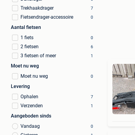
Trekhaakdrager
7
Fietsendrager-accessoire
0
Aantal fietsen
1 fiets
0
2 fietsen
6
3 fietsen of meer
1
Moet nu weg
Moet nu weg
0
Levering
Ophalen
7
Verzenden
1
Aangeboden sinds
Vandaag
0