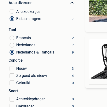
Auto diversen
Alle zoekertjes
Fietsendragers
7
Taal
Français
2
Nederlands
7
Nederlands & Français
9
Conditie
Nieuw
3
Zo goed als nieuw
4
Gebruikt
0
Soort
Achterklepdrager
0
Dakdrager
0