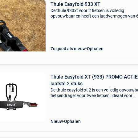
Thule Easyfold 933 XT
De thule 933xt voor 2 fietsen is volledig
opvouwbaar en heeft een laadvermogen van 6
Hierdoor is hij geschikt voor e-bikes en zware
mountainbikes. Zowel de fietsen kunnen op sl
met de vergrende
Zo goed als nieuw
Ophalen
Thule Easyfold XT (933) PROMO ACTIE
laatste 2 stuks
De thule easyfold xt 2 is een volledig opvouwb
fietsendrager voor twee fietsen, ideaal voor
dagelijks gebruik en vakanties. Geschikt voor
uiteenlopende fietsen, inclusief zware e-bikes,
dankzij het
Nieuw
Ophalen