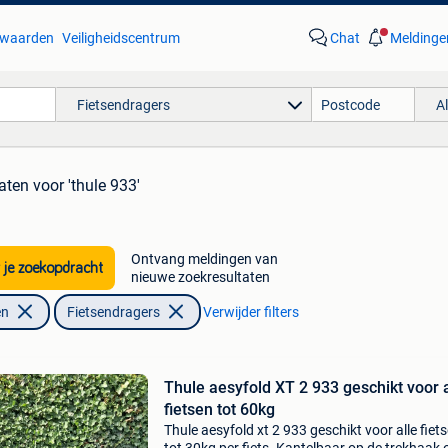
waarden
Veiligheidscentrum
Chat
Meldinge
Fietsendragers
A
taten
voor 'thule 933'
Ontvang meldingen van
 je zoekopdracht
nieuwe zoekresultaten
en
Fietsendragers
Verwijder filters
Thule aesyfold XT 2 933 geschikt voor a
fietsen tot 60kg
Thule aesyfold xt 2 933 geschikt voor alle fiet