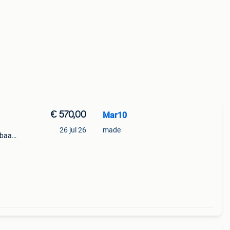
€ 570,00
Mar10
26 jul 26
made
gbaar
 e