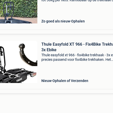
tot 30kg per fiets. Kantelbaar op de trekhaak
makkelijk in de kofferruimte te komen. Afsluit
op de trekhaak en beide fietsen afzonderlijk af
Zo goed als nieuw
Ophalen
Thule Easyfold XT 966 - Fix4Bike Trekh
3x Ebike
Thule easyfold xt 966 - fix4bike trekhaak - 3x 
precies passend voor fix4bike trekhaken. Het
nieuwe thule fix4bike koppelingshuis is vanaf
optioneel verkrijgbaar voor de thule easyfold x
Nieuw
Ophalen of Verzenden