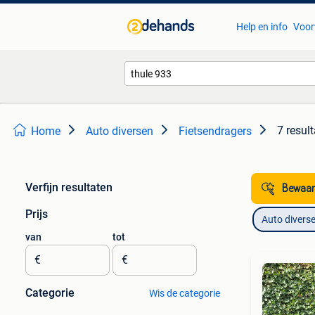
Help en info
Voor
7 resul
Home
Auto diversen
Fietsendragers
Verfijn resultaten
Bewaar
Prijs
Auto divers
van
tot
€
€
Categorie
Wis de categorie