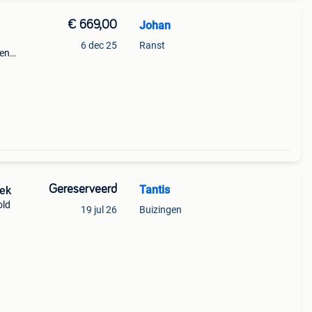
€ 669,00
Johan
6 dec 25
Ranst
len
n met
ke |
Gereserveerd
Tantis
rek
old
19 jul 26
Buizingen
bod,