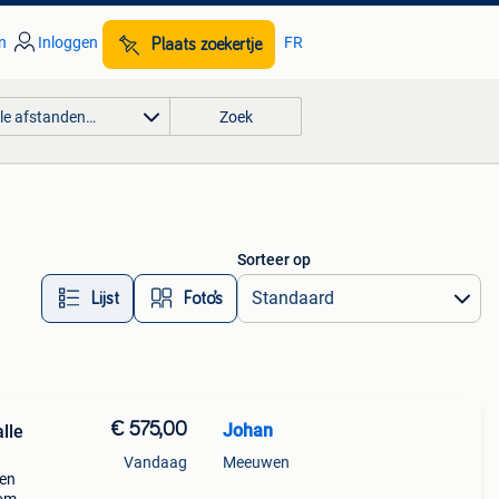
n
Inloggen
FR
Plaats zoekertje
lle afstanden…
Zoek
Sorteer op
Lijst
Foto’s
€ 575,00
Johan
lle
Vandaag
Meeuwen
sen