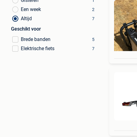
Gisteren
1
Een week
2
Altijd
7
Geschikt voor
Brede banden
5
Elektrische fiets
7