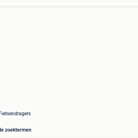
 Fietsendragers
de zoektermen