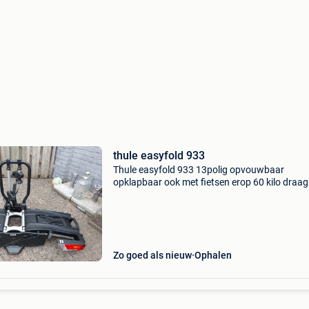
thule easyfold 933
Thule easyfold 933 13polig opvouwbaar
opklapbaar ook met fietsen erop 60 kilo draa
voor alle soorten fietsen ook dikken banden en
bikes
Zo goed als nieuw
Ophalen