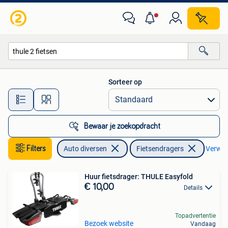
Fietsendragers
Sorteer op
Alle afstanden…
Bewaar je zoekopdracht
Filters
Auto diversen
Fietsendragers
Verwijd
Huur fietsdrager: THULE Easyfold
€ 10,00
Details
Topadvertentie
Bezoek website
Vandaag