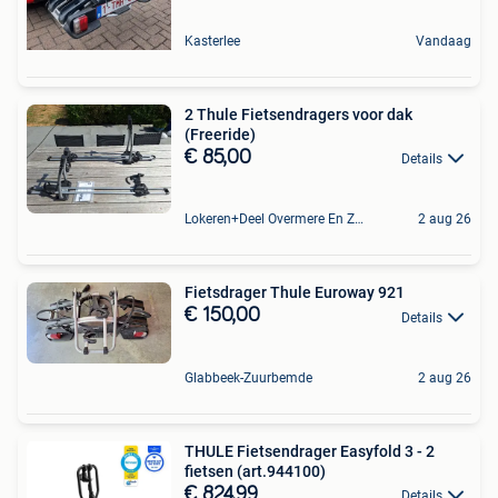
Kasterlee
Vandaag
2 Thule Fietsendragers voor dak
(Freeride)
€ 85,00
Details
Lokeren+Deel Overmere En Zele
2 aug 26
Fietsdrager Thule Euroway 921
€ 150,00
Details
Glabbeek-Zuurbemde
2 aug 26
THULE Fietsendrager Easyfold 3 - 2
fietsen (art.944100)
€ 824,99
Details