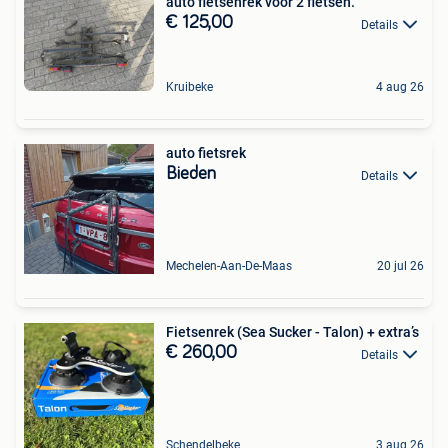
auto fietsenrek voor 2 fietsen.
€ 125,00
Details
Kruibeke
4 aug 26
auto fietsrek
Bieden
Details
Mechelen-Aan-De-Maas
20 jul 26
Fietsenrek (Sea Sucker - Talon) + extra’s
€ 260,00
Details
Schendelbeke
3 aug 26