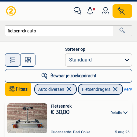
Fietsendragers
Sorteer op
Alle afstanden…
Bewaar je zoekopdracht
Filters
Auto diversen
Fietsendragers
Verwijd
Fietsenrek
€ 30,00
Details
Oudenaarde+Deel Ooike
5 aug 26