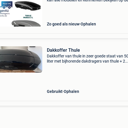
kan alle modellen en kenmerken bekijken op d
webpagina www.aanhangwagen4u.be de
volgende modellen zijn beschikbaar: thule tou
100 (grey) thule to
Zo goed als nieuw
Ophalen
Dakkoffer Thule
Dakkoffer van thule in zeer goede staat van 5
liter met bijhorende dakdragers van thule + 2
sleutels. Je kan de dakkoffer langs beide kant
openen. Steeds binnen opgeborgen.
Gebruikt
Ophalen