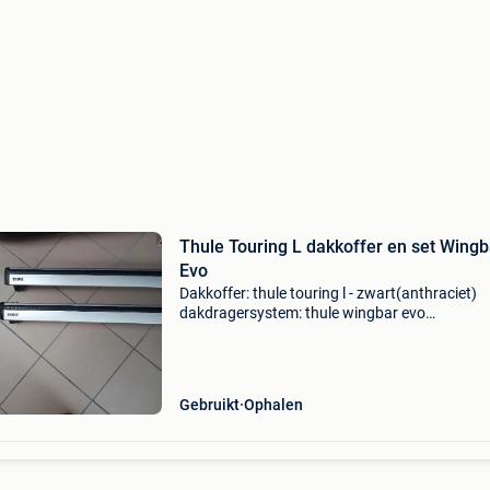
Thule Touring L dakkoffer en set Wingb
Evo
Dakkoffer: thule touring l - zwart(anthraciet)
dakdragersystem: thule wingbar evo
(https:www.thule.com/nl-be/products-_-711xx
lengte: 122cm voet voor dakdragers: thule evo
raised rail (https:www.t
Gebruikt
Ophalen