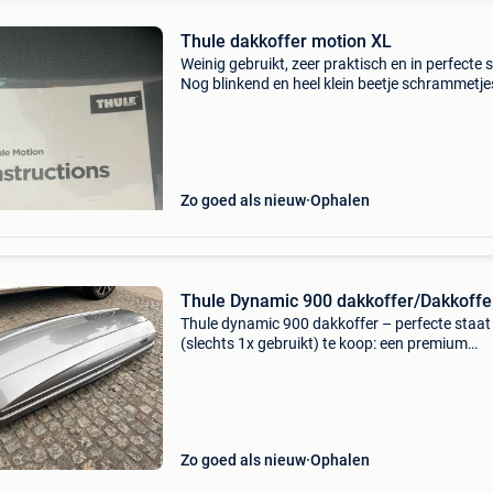
Thule dakkoffer motion XL
Weinig gebruikt, zeer praktisch en in perfecte 
Nog blinkend en heel klein beetje schrammetje
maar niet op bovenkant.
Zo goed als nieuw
Ophalen
Thule Dynamic 900 dakkoffer/Dakkoffe
Thule dynamic 900 dakkoffer – perfecte staat
(slechts 1x gebruikt) te koop: een premium
dakkoffer thule dynamic 900 in absolute
nieuwstaat. Deze is slechts één keer gebruikt 
een vakantiereis en h
Zo goed als nieuw
Ophalen