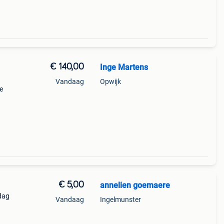
€ 140,00
Inge Martens
Vandaag
Opwijk
e
€ 5,00
annelien goemaere
/dag
Vandaag
Ingelmunster