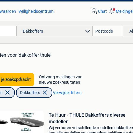
waarden
Veiligheidscentrum
Chat
Meldinge
Dakkoffers
A
ten
voor 'dakkoffer thule'
Ontvang meldingen van
 je zoekopdracht
nieuwe zoekresultaten
en
Dakkoffers
Verwijder filters
Te Huur - THULE Dakkoffers diverse
modellen
Wij verhuren verschillende modellen dakkoffer