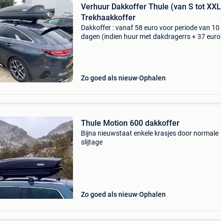
Verhuur Dakkoffer Thule (van S tot XXL
Trekhaakkoffer
Dakkoffer : vanaf 58 euro voor periode van 10
dagen (indien huur met dakdragerrs + 37 euro
vanaf 68 euro indien enkel dakkoffer) zie ook
wee punt verhuurdakkoffer punt be
aerodynamische koffers f
Zo goed als nieuw
Ophalen
Thule Motion 600 dakkoffer
Bijna nieuwstaat enkele krasjes door normale
slijtage
Zo goed als nieuw
Ophalen