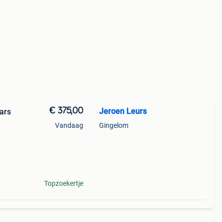
€ 375,00
Jeroen Leurs
ars
Vandaag
Gingelom
x) -
Topzoekertje