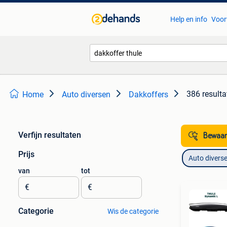
Help en info
Voor
386 resulta
Home
Auto diversen
Dakkoffers
Verfijn resultaten
Bewaar
Prijs
Auto divers
van
tot
€
€
Categorie
Wis de categorie