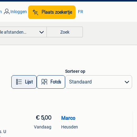
n
Inloggen
FR
Plaats zoekertje
lle afstanden…
Zoek
Sorteer op
Lijst
Foto’s
€ 5,00
Marco
Vandaag
Heusden
s. U