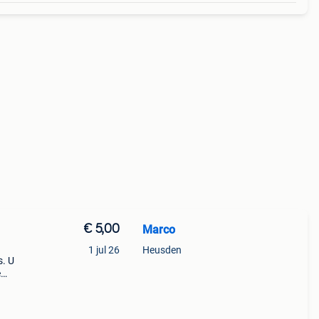
€ 5,00
Marco
1 jul 26
Heusden
s. U
e
ring