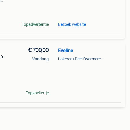
e
ring
Topadvertentie
Bezoek website
€ 700,00
Eveline
00
Vandaag
Lokeren+Deel Overmere En Zele
en
Topzoekertje