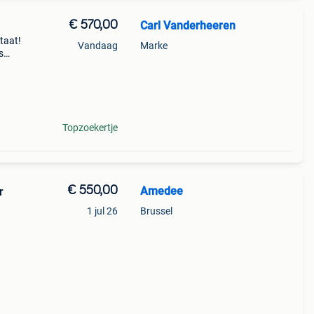
€ 570,00
Carl Vanderheeren
staat!
Vandaag
Marke
s
Topzoekertje
€ 550,00
Amedee
r
1 jul 26
Brussel
voor