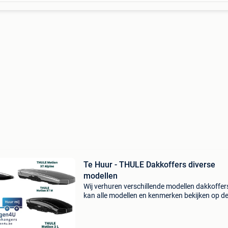
Te Huur - THULE Dakkoffers diverse
modellen
Wij verhuren verschillende modellen dakkoffer
kan alle modellen en kenmerken bekijken op d
webpagina www.aanhangwagen4u.be de
volgende modellen zijn beschikbaar: thule tou
100 (grey) thule to