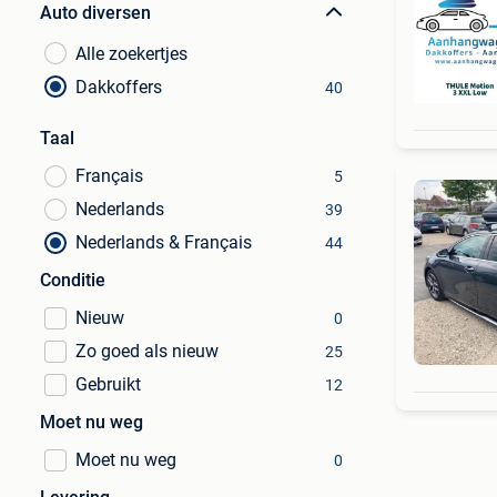
Auto diversen
Alle zoekertjes
Dakkoffers
40
Taal
Français
5
Nederlands
39
Nederlands & Français
44
Conditie
Nieuw
0
Zo goed als nieuw
25
Gebruikt
12
Moet nu weg
Moet nu weg
0