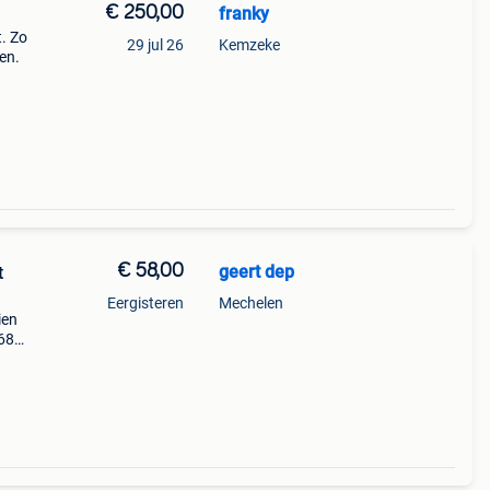
€ 250,00
franky
t. Zo
29 jul 26
Kemzeke
en.
€ 58,00
geert dep
t
Eergisteren
Mechelen
ien
 68
punt