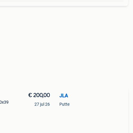
€ 200,00
JLA
90x39
27 jul 26
Putte
 - oa