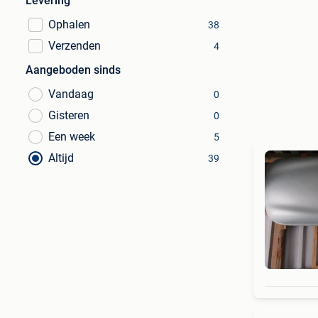
Levering
Ophalen
38
Verzenden
4
Aangeboden sinds
Vandaag
0
Gisteren
0
Een week
5
Altijd
39