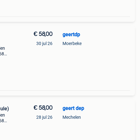
€ 58,00
geertdp
30 jul 26
Moerbeke
ien
 68
punt
€ 58,00
geert dep
hule)
ien
28 jul 26
Mechelen
 68
punt