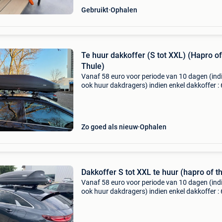
Gebruikt
Ophalen
Te huur dakkoffer (S tot XXL) (Hapro of
Thule)
Vanaf 58 euro voor periode van 10 dagen (ind
ook huur dakdragers) indien enkel dakkoffer :
euro zie ook wee wee punt verhuurdakkoffer 
be aerodynamische koffers flexibel in
ophaalmoment &
Zo goed als nieuw
Ophalen
Dakkoffer S tot XXL te huur (hapro of t
Vanaf 58 euro voor periode van 10 dagen (ind
ook huur dakdragers) indien enkel dakkoffer :
euro zie ook wee wee punt verhuurdakkoffer 
be aerodynamische koffers flexibel in
ophaalmoment &