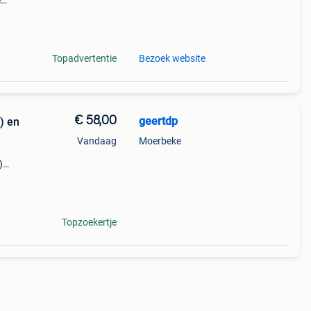
e
ring
Topadvertentie
Bezoek website
€ 58,00
geertdp
) en
Vandaag
Moerbeke
)
 wee
Topzoekertje