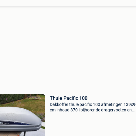
Thule Pacific 100
Dakkoffer thule pacific 100 afmetingen 139x
cm inhoud 370 l bijhorende dragervoeten en
vierkante stangen thule rapid system voor
auto&#39;s zonder dakrails. Montagekit 1205
voor toyota c