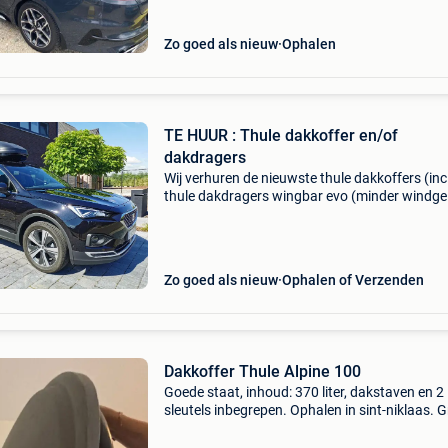
Zo goed als nieuw
Ophalen
TE HUUR : Thule dakkoffer en/of
dakdragers
Wij verhuren de nieuwste thule dakkoffers (inc
thule dakdragers wingbar evo (minder windge
voor elke wagen met of zonder dakrails) ook
fietsendragers te huur voor 15€/dag in de wee
Zo goed als nieuw
Ophalen of Verzenden
Dakkoffer Thule Alpine 100
Goede staat, inhoud: 370 liter, dakstaven en 2
sleutels inbegrepen. Ophalen in sint-niklaas. 
bij afhalen betalen.