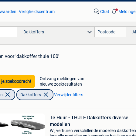
waarden
Veiligheidscentrum
Chat
Meldinge
Dakkoffers
A
en
voor 'dakkoffer thule 100'
Ontvang meldingen van
 je zoekopdracht
nieuwe zoekresultaten
en
Dakkoffers
Verwijder filters
Te Huur - THULE Dakkoffers diverse
modellen
Wij verhuren verschillende modellen dakkoffer