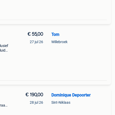
€ 55,00
Tom
27 jul 26
Willebroek
lusief
luid)
k, w
€ 190,00
Dominique Depoorter
28 jul 26
Sint-Niklaas
Graag