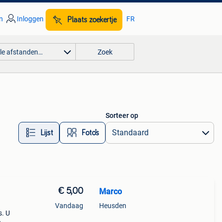
n
Inloggen
FR
Plaats zoekertje
lle afstanden…
Zoek
Sorteer op
Lijst
Foto’s
€ 5,00
Marco
Vandaag
Heusden
s. U