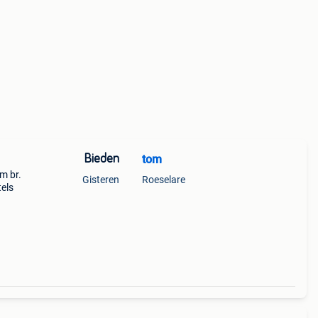
Bieden
tom
m br.
Gisteren
Roeselare
tels