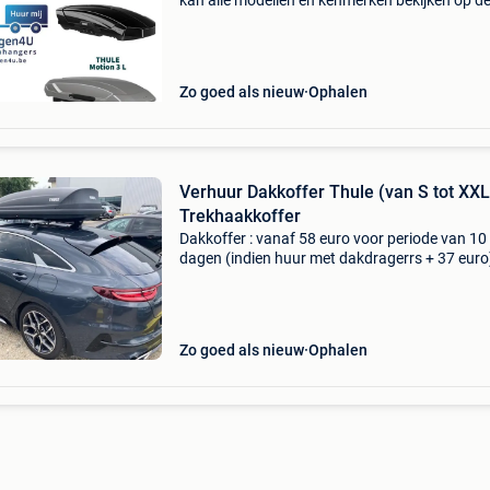
kan alle modellen en kenmerken bekijken op d
webpagina www.aanhangwagen4u.be de
volgende modellen zijn beschikbaar: thule tou
100 (grey) thule to
Zo goed als nieuw
Ophalen
Verhuur Dakkoffer Thule (van S tot XXL
Trekhaakkoffer
Dakkoffer : vanaf 58 euro voor periode van 10
dagen (indien huur met dakdragerrs + 37 euro
vanaf 68 euro indien enkel dakkoffer) zie ook
wee punt verhuurdakkoffer punt be
aerodynamische koffers f
Zo goed als nieuw
Ophalen