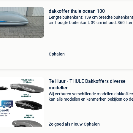
dakkoffer thule ocean 100
Lengte buitenkant: 139 cm breedte buitenkant
cm hoogte buitenkant: 39 cm inhoud: 360 liter
Ophalen
Te Huur - THULE Dakkoffers diverse
modellen
Wij verhuren verschillende modellen dakkoffer
kan alle modellen en kenmerken bekijken op d
webpagina www.aanhangwagen4u.be de
volgende modellen zijn beschikbaar: thule tou
100 (grey) thule to
Zo goed als nieuw
Ophalen