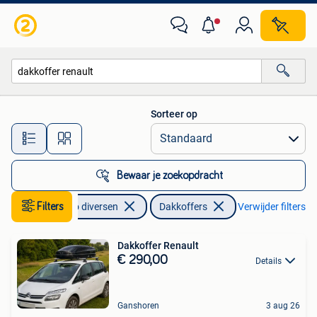
Dakkoffers
Sorteer op
Alle afstanden…
Bewaar je zoekopdracht
Filters
Auto diversen
Dakkoffers
Verwijder filters
Dakkoffer Renault
€ 290,00
Details
Ganshoren
3 aug 26