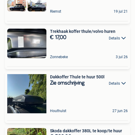
Riemst
19 jul 21
Trekhaak koffer thule/volvo huren
€ 17,00
Details
Zonnebeke
3 jul 26
Dakkoffer Thule te huur 500l
Zie omschrijving
Details
Houthulst
27 jun 26
Skoda dakkoffer 380L te koop/te huur