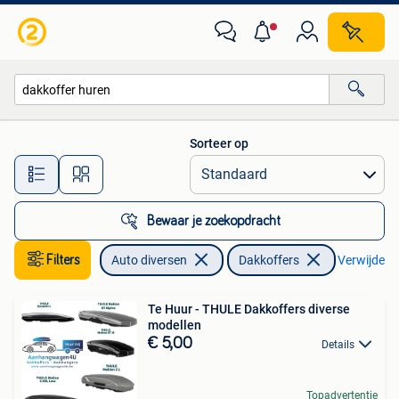
Dakkoffers
Sorteer op
Alle afstanden…
Bewaar je zoekopdracht
Filters
Auto diversen
Dakkoffers
Verwijder fi
Te Huur - THULE Dakkoffers diverse
modellen
€ 5,00
Details
Topadvertentie