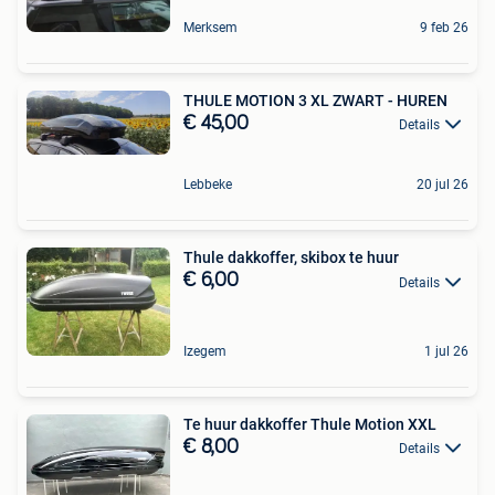
Merksem
9 feb 26
THULE MOTION 3 XL ZWART - HUREN
€ 45,00
Details
Lebbeke
20 jul 26
Thule dakkoffer, skibox te huur
€ 6,00
Details
Izegem
1 jul 26
Te huur dakkoffer Thule Motion XXL
€ 8,00
Details