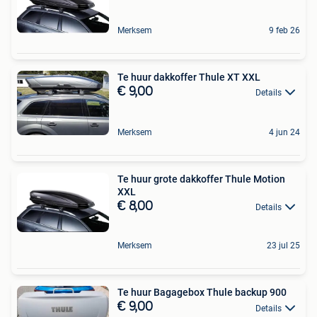
Merksem
9 feb 26
Te huur dakkoffer Thule XT XXL
€ 9,00
Details
Merksem
4 jun 24
Te huur grote dakkoffer Thule Motion
XXL
€ 8,00
Details
Merksem
23 jul 25
Te huur Bagagebox Thule backup 900
€ 9,00
Details