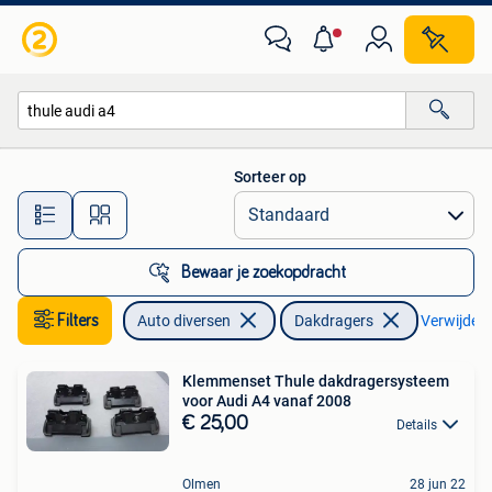
Dakdragers
Sorteer op
Alle afstanden…
Bewaar je zoekopdracht
Filters
Auto diversen
Dakdragers
Verwijder f
Klemmenset Thule dakdragersysteem
voor Audi A4 vanaf 2008
€ 25,00
Details
Olmen
28 jun 22