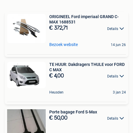
ORIGINEEL Ford imperiaal GRAND C-
MAX 1688531
€ 372,71
Details
Bezoek website
14 jun 26
TE HUUR: Dakdragers THULE voor FORD
C MAX
€ 4,00
Details
Heusden
3 jan 24
Porte bagage Ford S-Max
€ 50,00
Details