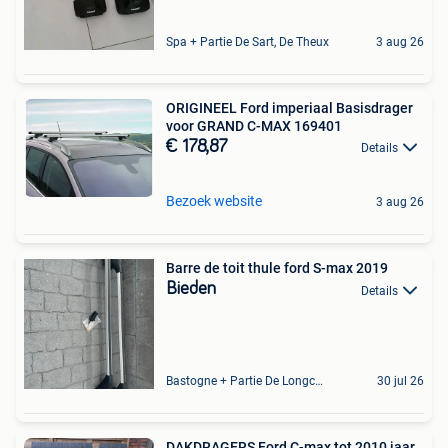
Spa + Partie De Sart, De Theux
3 aug 26
ORIGINEEL Ford imperiaal Basisdrager
voor GRAND C-MAX 169401
€ 178,87
Details
Bezoek website
3 aug 26
Barre de toit thule ford S-max 2019
Bieden
Details
Bastogne + Partie De Longchamps Et Sibret
30 jul 26
DAKDRAGERS Ford C-max tot 2010 jaar