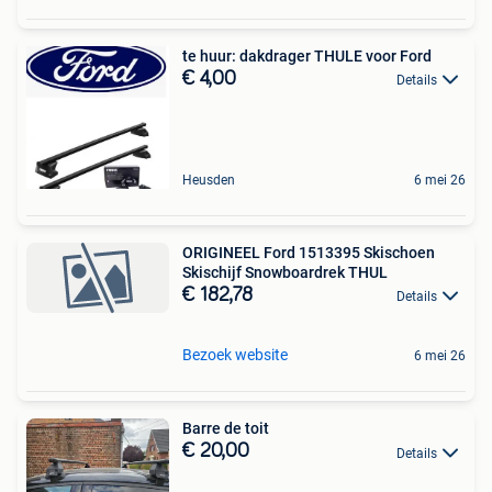
te huur: dakdrager THULE voor Ford
€ 4,00
Details
Heusden
6 mei 26
ORIGINEEL Ford 1513395 Skischoen
Skischijf Snowboardrek THUL
€ 182,78
Details
Bezoek website
6 mei 26
Barre de toit
€ 20,00
Details