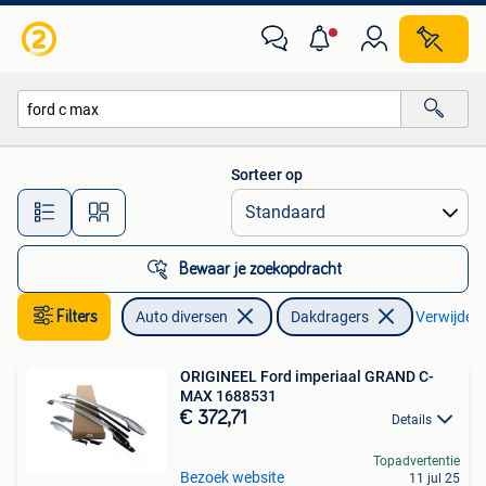
Dakdragers
Sorteer op
Alle afstanden…
Bewaar je zoekopdracht
Filters
Auto diversen
Dakdragers
Verwijder f
ORIGINEEL Ford imperiaal GRAND C-
MAX 1688531
€ 372,71
Details
Topadvertentie
Bezoek website
11 jul 25