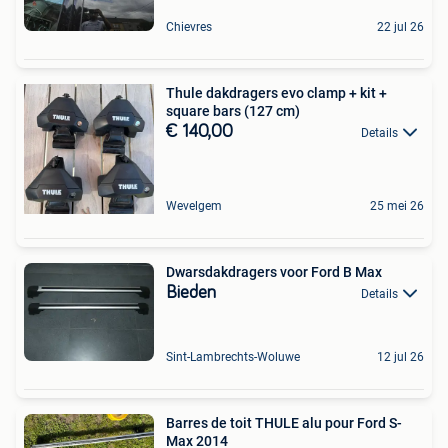
Chievres
22 jul 26
Thule dakdragers evo clamp + kit +
square bars (127 cm)
€ 140,00
Details
Wevelgem
25 mei 26
Dwarsdakdragers voor Ford B Max
Bieden
Details
Sint-Lambrechts-Woluwe
12 jul 26
Barres de toit THULE alu pour Ford S-
Max 2014