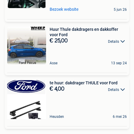
Bezoek website
5 jun 26
Huur Thule dakdragers en dakkoffer
voor Ford
€ 25,00
Details
Asse
13 sep 24
te huur: dakdrager THULE voor Ford
€ 4,00
Details
Heusden
6 mei 26