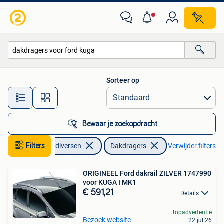
Dakdragers
Sorteer op
Alle afstanden…
Bewaar je zoekopdracht
Filters
Auto diversen
Dakdragers
Verwijder filters
ORIGINEEL Ford dakrail ZILVER 1747990
voor KUGA I MK1
€ 591,21
Details
Topadvertentie
Bezoek website
22 jul 26