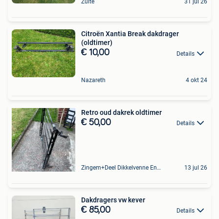
Zulte
31 jul 26
Citroën Xantia Break dakdrager
(oldtimer)
€ 10,00
Details
Nazareth
4 okt 24
Retro oud dakrek oldtimer
€ 50,00
Details
Zingem+Deel Dikkelvenne En Nederzwalm-Hermelgem
13 jul 26
Dakdragers vw kever
€ 85,00
Details