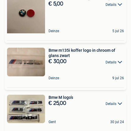
€ 5,00
Details
Deinze
5 jul 26
Bmw m135i koffer logo in chroom of
glans zwart
€ 30,00
Details
Deinze
9 jul 26
Bmw M logo’s
€ 25,00
Details
Gent
30 jul 24