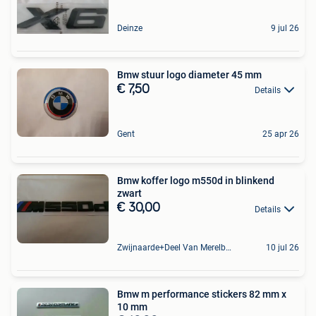
Deinze
9 jul 26
Bmw stuur logo diameter 45 mm
€ 7,50
Details
Gent
25 apr 26
Bmw koffer logo m550d in blinkend
zwart
€ 30,00
Details
Zwijnaarde+Deel Van Merelbeke
10 jul 26
Bmw m performance stickers 82 mm x
10 mm