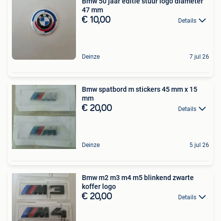
Bmw 50 jaar editie stuur logo diameter
47 mm
€ 10,00
Details
Deinze
7 jul 26
Bmw spatbord m stickers 45 mm x 15
mm
€ 20,00
Details
Deinze
5 jul 26
Bmw m2 m3 m4 m5 blinkend zwarte
koffer logo
€ 20,00
Details