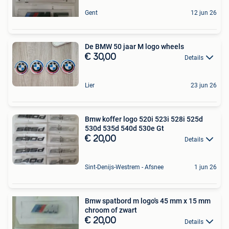
Gent
12 jun 26
De BMW 50 jaar M logo wheels
€ 30,00
Details
Lier
23 jun 26
Bmw koffer logo 520i 523i 528i 525d
530d 535d 540d 530e Gt
€ 20,00
Details
Sint-Denijs-Westrem - Afsnee
1 jun 26
Bmw spatbord m logo's 45 mm x 15 mm
chroom of zwart
€ 20,00
Details