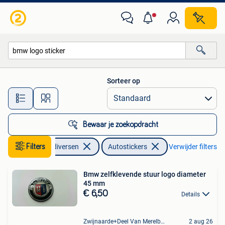
Autostickers
Sorteer op
Alle afstanden…
Bewaar je zoekopdracht
Filters
Auto diversen
Autostickers
Verwijder filters
Bmw zelfklevende stuur logo diameter
45 mm
€ 6,50
Details
Zwijnaarde+Deel Van Merelbeke
2 aug 26